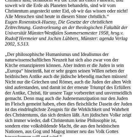
soweit wir die Erde als Planeten behandeln, sind wir vom
Christentum angesteckt unter Eid, ob wir das wissen oder nicht!
Alle Menschen sind heute in diesem Sinne christlich.“
Eugen Rosenstock-Huessy, Die Gesetze der christlichen
Zeitrechnung. Gastvorlesung an der theologischen Fakultät der
Universität Münster/Westfalen Sommersemester 1958, hrsg.v.
Rudolf Hermeier und Jochen Lübbers, Münster: agenda Verlag
2002, S.513.
„Der philosophische Humanismus und Idealismus der
naturwissenschaftlichen Neuzeit hat sich also zwar von der
Kirche emanzipieren können. Aber indem er die Juden in sein
„Europa“ hineinriß, hat er sehr gegen seinen Willen neben der
heidnischen Antike auch die jüdische lebendig machen müssen!
Nicht nur die Griechen und Römer, auch die Juden der alten Welt
sind auferstanden, und damit ist der erneute Triumpf des Erfüllers
der Antike, Christi, für unsere Tage vorbereitet und unvermeidlich
gemacht. Denn mag auch die Judenemanzipation nur den Juden
im Fleisch gemeint haben, eben dies fleischliche Dasein der Juden
ist das eindringlichste Zeugnis für die Wirklichkeit und Wahrheit
des Christentums, das sich denken läßt. Am jüdischen Volke zeigt
sich immer wieder, daß Christentum keine Philosophie ist,
sondern eine volksbildende Macht, die aus den heidnischen
Nationen, aus Gog und Magog immer neu das Volk Gottes
herausformen will und wird.“