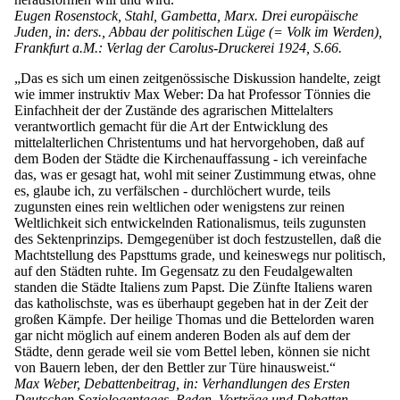
Eugen Rosenstock, Stahl, Gambetta, Marx. Drei europäische
Juden, in: ders., Abbau der politischen Lüge (= Volk im Werden),
Frankfurt a.M.: Verlag der Carolus-Druckerei 1924, S.66.
„Das es sich um einen zeitgenössische Diskussion handelte, zeigt
wie immer instruktiv Max Weber: Da hat Professor Tönnies die
Einfachheit der der Zustände des agrarischen Mittelalters
verantwortlich gemacht für die Art der Entwicklung des
mittelalterlichen Christentums und hat hervorgehoben, daß auf
dem Boden der Städte die Kirchenauffassung - ich vereinfache
das, was er gesagt hat, wohl mit seiner Zustimmung etwas, ohne
es, glaube ich, zu verfälschen - durchlöchert wurde, teils
zugunsten eines rein weltlichen oder wenigstens zur reinen
Weltlichkeit sich entwickelnden Rationalismus, teils zugunsten
des Sektenprinzips. Demgegenüber ist doch festzustellen, daß die
Machtstellung des Papsttums grade, und keineswegs nur politisch,
auf den Städten ruhte. Im Gegensatz zu den Feudalgewalten
standen die Städte Italiens zum Papst. Die Zünfte Italiens waren
das katholischste, was es überhaupt gegeben hat in der Zeit der
großen Kämpfe. Der heilige Thomas und die Bettelorden waren
gar nicht möglich auf einem anderen Boden als auf dem der
Städte, denn gerade weil sie vom Bettel leben, können sie nicht
von Bauern leben, der den Bettler zur Türe hinausweist.“
Max Weber, Debattenbeitrag, in: Verhandlungen des Ersten
Deutschen Soziologentages. Reden, Vorträge und Debatten,