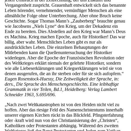
Vergangenheit zuspricht. Grauenhaft entwickelt sich das benannte
Leben hörender, vernehmender, vernünftiger Menschen als eine
allmähliche Folge ohne Unterbrechung. Aber ohne Bruch keine
Geschichte. Sogar Thomas Mann’s „Zauberberg“ brauchte genau
wie Jacobsens „Niels Lyne“ den Krieg, um der Dekadenz ein
Ende zu bereiten. Dies Abstellen auf den Krieg war Mann’s Deus
ex Machina. Krieg machen Epoche, auch für Historiker! Das war
billig, aber wahr. Menschliches Leben gibt es nur als
ausdrückliches Leben. Die einzelnen Behauptungen der
Mitlebenden kann die Quellenuntersuchung der Historiker
widerlegen. Aber die Epoche der Französischen Revolution oder
des Weltkrieges erklärt niemals der gelehrte Historiker, sondern
wie alle Liebeserklärungen und Kriegserklärungen wird sie von
denen ausgerufen, die an ihr sterben oder für sie sich aufopfern.“
Eugen Rosenstock-Huessy, Die Zeitweiligkeit der Sprache, in:
ders., Die Sprache des Menschengeschlechts. Eine leibhaftige
Grammatik in vier Teilen, Bd.1, Heidelberg: Verlag Lambert
Schneider 1963, S.695/696.
„Nach zwei Weltkatastrophen ist von den Heiden nicht viel zu
hoffen. Aber das riesige Feld des Namenschristentums innerhalb
unserer eigenen Kirchen rückt in das Blickfeld. Pfingsterfahrung
oder -kraft wird nun von der Christianisierung der „Christen“,
Katholiken oder Protestanten abhängig. Während des zweiten
Weltkrieges ließ der Papst Protestanten und Juden zum Vatikan