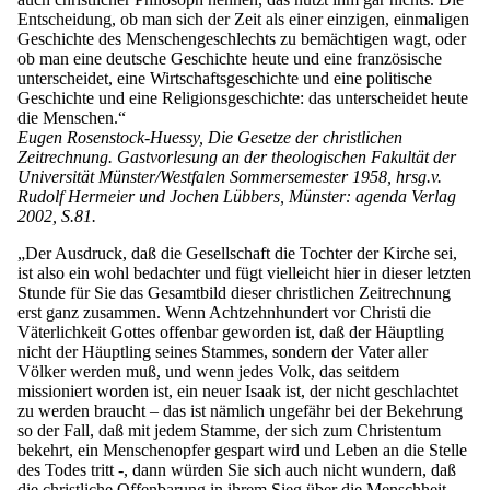
Entscheidung, ob man sich der Zeit als einer einzigen, einmaligen
Geschichte des Menschengeschlechts zu bemächtigen wagt, oder
ob man eine deutsche Geschichte heute und eine französische
unterscheidet, eine Wirtschaftsgeschichte und eine politische
Geschichte und eine Religionsgeschichte: das unterscheidet heute
die Menschen.“
Eugen Rosenstock-Huessy, Die Gesetze der christlichen
Zeitrechnung. Gastvorlesung an der theologischen Fakultät der
Universität Münster/Westfalen Sommersemester 1958, hrsg.v.
Rudolf Hermeier und Jochen Lübbers, Münster: agenda Verlag
2002, S.81.
„Der Ausdruck, daß die Gesellschaft die Tochter der Kirche sei,
ist also ein wohl bedachter und fügt vielleicht hier in dieser letzten
Stunde für Sie das Gesamtbild dieser christlichen Zeitrechnung
erst ganz zusammen. Wenn Achtzehnhundert vor Christi die
Väterlichkeit Gottes offenbar geworden ist, daß der Häuptling
nicht der Häuptling seines Stammes, sondern der Vater aller
Völker werden muß, und wenn jedes Volk, das seitdem
missioniert worden ist, ein neuer Isaak ist, der nicht geschlachtet
zu werden braucht – das ist nämlich ungefähr bei der Bekehrung
so der Fall, daß mit jedem Stamme, der sich zum Christentum
bekehrt, ein Menschenopfer gespart wird und Leben an die Stelle
des Todes tritt -, dann würden Sie sich auch nicht wundern, daß
die christliche Offenbarung in ihrem Sieg über die Menschheit,