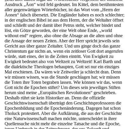
Ausdruck „Äon“ wird fehl gedeutet. Im Kittel, dem berühmtesten
aller gegenwärtigen Wörterbücher, ist das Wort vom „Herrn der
Äonen“ falsch übersetzt. Die Engländer haben es noch schlechter;
in der englischen Bibel ist aus dem Herrn, der die Weltalter öffnet
und schließt und der damit über Petrus steht, welcher bindet und
löst, ein Götze geworden, der eine Welt ohne Ende, „world
without end“ regiere, also ohne die Absage an die alten und ohne
die Ansage der neuen Zeiten. Aber der Herr spricht jeweils sein
Gericht aus über ganze Zeitalter. Und uns ginge doch das ganze
Christentum gar nichts an, wenn ein zeitloser Gott dort angerufen
würde, statt eines, der in die Zeiten eintritt. Von Ewigkeit zu
Ewigkeit bedeutet also von Weltzeit zu Weltzeit! Karl Barth und
die dialektische Theologen behaupten, Gott sei nur ein einziges
Mal erschienen. Da wären wir Zeitweiler ja schlecht dran. Denn
wir müssen wissen, was die Stunde geschlagen hat; wir müssen
die Toten ihre Toten begraben lassen. Wie können wir das, wenn
Gott nicht die Epochen stiftet? Um dieses sein jeweiliges Stiften
herum sind meine „Europäischen Revolutionen“ geschrieben.
Deshalb rührt sie kein Historiker an. Denn die offizielle
Geschichtswissenschaft überträgt den Geschichtsprofessoren die
Epochenbildung und die Epochenänderung. Dagegen hat schon
Tholuck protestiert. Aber die Aufklärung, die aus der Geschichte
eine Naturwissenschaft machen möchte, unterscheidet in ihrer
Quellensuche nicht mehr die einzelne Tatsache und die Epoche,
jenen Umbruch in der Zeitrechnung, der uns Zukunft und