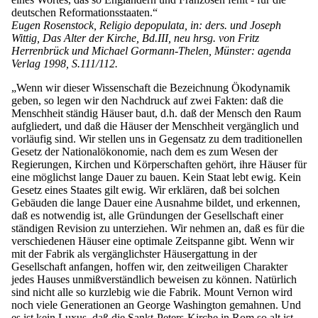
deutschen Reformationsstaaten.“
Eugen Rosenstock, Religio depopulata, in: ders. und Joseph
Wittig, Das Alter der Kirche, Bd.III, neu hrsg. von Fritz
Herrenbrück und Michael Gormann-Thelen, Münster: agenda
Verlag 1998, S.111/112.
„Wenn wir dieser Wissenschaft die Bezeichnung Ökodynamik
geben, so legen wir den Nachdruck auf zwei Fakten: daß die
Menschheit ständig Häuser baut, d.h. daß der Mensch den Raum
aufgliedert, und daß die Häuser der Menschheit vergänglich und
vorläufig sind. Wir stellen uns in Gegensatz zu dem traditionellen
Gesetz der Nationalökonomie, nach dem es zum Wesen der
Regierungen, Kirchen und Körperschaften gehört, ihre Häuser für
eine möglichst lange Dauer zu bauen. Kein Staat lebt ewig. Kein
Gesetz eines Staates gilt ewig. Wir erklären, daß bei solchen
Gebäuden die lange Dauer eine Ausnahme bildet, und erkennen,
daß es notwendig ist, alle Gründungen der Gesellschaft einer
ständigen Revision zu unterziehen. Wir nehmen an, daß es für die
verschiedenen Häuser eine optimale Zeitspanne gibt. Wenn wir
mit der Fabrik als vergänglichster Häusergattung in der
Gesellschaft anfangen, hoffen wir, den zeitweiligen Charakter
jedes Hauses unmißverständlich beweisen zu können. Natürlich
sind nicht alle so kurzlebig wie die Fabrik. Mount Vernon wird
noch viele Generationen an George Washington gemahnen. Und
es ist kein Luxus, daß die Sankt-Peters-Kirche in Rom so alt ist.