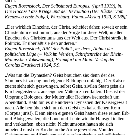
sucht.“
Eugen Rosenstock, Der Selbstmord Europas. (April 1919), in:
Die Hochzeit des Kriegs und der Revolution (Der Bücher vom
Kreuzweg erste Folge), Würzburg: Patmos-Verlag 1920, S.188ff.
„Der wirklich Einzelne, der Christ, scheidet daher, soweit er sein
Christentum ernst nimmt, aus der Sorge für diese Welt, in allen
Epochen des Christentums aus der Welt aus. Der Christ streikt in
Politicis. Er überläßt sie den anderen.“
Eugen Rosenstock, ABC der Politik, in: ders., Abbau der
politischen Lüge (= Volk im Werden, Schriftenreihe der Rhein-
Mainischen Volkszeitung), Frankfurt am Main: Verlag der
Carolus Druckerei 1924, S.9.
„Was tun die Dynastien? Geist brauchen sie: denn der des
Stammes ist zu eng und eigener Bildungen unfähig. Der Kaiser
zuerst sieht sich gezwungen, selbst Geist, zivilen Staatsgeist als
Kirchengeistersatz aus eigenen Mitteln zu entfalten. Dies ist der
Ursprung Bolognas, der Mutter aller Rechtswissenschaft um
Abendland. Bald tun es die anderen Dynastien der Kaisergewalt
nach. Alle bemühen sich um den Geist des kaiserlichen Rom
(Corpus juris!). Denn einen eigenen Geist hatten diese reinen Erb-
und Blutsgewalten, die Land und Leute wie ihr Hausgut teilten
und verkauften, eben nicht. Nicht umsonst hatten sie sich
anbetend einst der Kirche in die Arme geworfen. Von der
Geistesarmut und Seelenangst dieser bayrischen, schwäbischen,