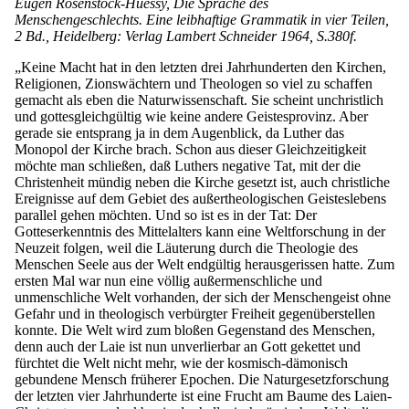
Eugen Rosenstock-Huessy, Die Sprache des
Menschengeschlechts. Eine leibhaftige Grammatik in vier Teilen,
2 Bd., Heidelberg: Verlag Lambert Schneider 1964, S.380f.
„Keine Macht hat in den letzten drei Jahrhunderten den Kirchen,
Religionen, Zionswächtern und Theologen so viel zu schaffen
gemacht als eben die Naturwissenschaft. Sie scheint unchristlich
und gottesgleichgültig wie keine andere Geistesprovinz. Aber
gerade sie entsprang ja in dem Augenblick, da Luther das
Monopol der Kirche brach. Schon aus dieser Gleichzeitigkeit
möchte man schließen, daß Luthers negative Tat, mit der die
Christenheit mündig neben die Kirche gesetzt ist, auch christliche
Ereignisse auf dem Gebiet des außertheologischen Geisteslebens
parallel gehen möchten. Und so ist es in der Tat: Der
Gotteserkenntnis des Mittelalters kann eine Weltforschung in der
Neuzeit folgen, weil die Läuterung durch die Theologie des
Menschen Seele aus der Welt endgültig herausgerissen hatte. Zum
ersten Mal war nun eine völlig außermenschliche und
unmenschliche Welt vorhanden, der sich der Menschengeist ohne
Gefahr und in theologisch verbürgter Freiheit gegenüberstellen
konnte. Die Welt wird zum bloßen Gegenstand des Menschen,
denn auch der Laie ist nun unverlierbar an Gott gekettet und
fürchtet die Welt nicht mehr, wie der kosmisch-dämonisch
gebundene Mensch früherer Epochen. Die Naturgesetzforschung
der letzten vier Jahrhunderte ist eine Frucht am Baume des Laien-