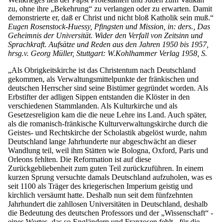
zu, ohne ihre „Bekehrung“ zu verlangen oder zu erwarten. Damit
demonstrierte er, daß er Christ und nicht bloß Katholik sein muß.“
Eugen Rosenstock-Huessy, Pfingsten und Mission, in: ders., Das
Geheimnis der Universität. Wider den Verfall von Zeitsinn und
Sprachkraft. Aufsätze und Reden aus den Jahren 1950 bis 1957,
hrsg.v. Georg Müller, Stuttgart: W.Kohlhammer Verlag 1958, S.
„Als Obrigkeitskirche ist das Christentum nach Deutschland
gekommen, als Verwaltungsmittelpunkte der fränkischen und
deutschen Herrscher sind seine Bistümer gegründet worden. Als
Erbstifter der adligen Sippen entstanden die Klöster in den
verschiedenen Stammlanden. Als Kulturkirche und als
Gesetzesreligion kam die die neue Lehre ins Land. Auch später,
als die romanisch-fränkische Kulturverwaltungskirche durch die
Geistes- und Rechtskirche der Scholastik abgelöst wurde, nahm
Deutschland lange Jahrhunderte nur abgeschwächt an dieser
Wandlung teil, weil ihm Stätten wie Bologna, Oxford, Paris und
Orleons fehlten. Die Reformation ist auf diese
Zurückgebliebenheit zum guten Teil zurückzuführen. In einem
kurzen Sprung versuchte damals Deutschland aufzuholen, was es
seit 1100 als Träger des kriegerischen Imperium geistig und
kirchlich versäumt hatte. Deshalb nun seit dem fünfzehnten
Jahrhundert die zahllosen Universitäten in Deutschland, deshalb
die Bedeutung des deutschen Professors und der „Wissenschaft“ -
eines Wortes, das so Engländern und Franzosen fehlt - für die