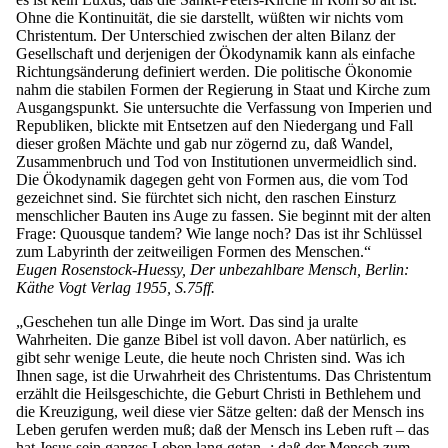
Ohne die Kontinuität, die sie darstellt, wüßten wir nichts vom
Christentum. Der Unterschied zwischen der alten Bilanz der
Gesellschaft und derjenigen der Ökodynamik kann als einfache
Richtungsänderung definiert werden. Die politische Ökonomie
nahm die stabilen Formen der Regierung in Staat und Kirche zum
Ausgangspunkt. Sie untersuchte die Verfassung von Imperien und
Republiken, blickte mit Entsetzen auf den Niedergang und Fall
dieser großen Mächte und gab nur zögernd zu, daß Wandel,
Zusammenbruch und Tod von Institutionen unvermeidlich sind.
Die Ökodynamik dagegen geht von Formen aus, die vom Tod
gezeichnet sind. Sie fürchtet sich nicht, den raschen Einsturz
menschlicher Bauten ins Auge zu fassen. Sie beginnt mit der alten
Frage: Quousque tandem? Wie lange noch? Das ist ihr Schlüssel
zum Labyrinth der zeitweiligen Formen des Menschen.“
Eugen Rosenstock-Huessy, Der unbezahlbare Mensch, Berlin:
Käthe Vogt Verlag 1955, S.75ff.
„Geschehen tun alle Dinge im Wort. Das sind ja uralte
Wahrheiten. Die ganze Bibel ist voll davon. Aber natürlich, es
gibt sehr wenige Leute, die heute noch Christen sind. Was ich
Ihnen sage, ist die Urwahrheit des Christentums. Das Christentum
erzählt die Heilsgeschichte, die Geburt Christi in Bethlehem und
die Kreuzigung, weil diese vier Sätze gelten: daß der Mensch ins
Leben gerufen werden muß; daß der Mensch ins Leben ruft – das
hat Jesus sein ganzes Leben lang getan -; daß der Mensch zum