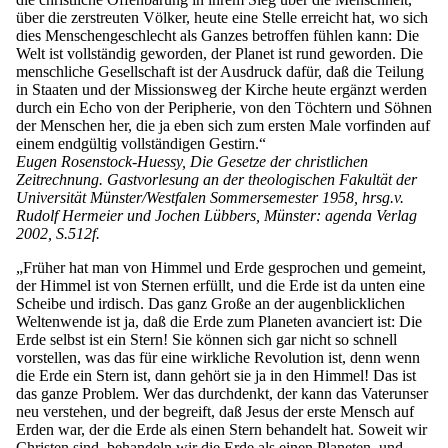
über die zerstreuten Völker, heute eine Stelle erreicht hat, wo sich
dies Menschengeschlecht als Ganzes betroffen fühlen kann: Die
Welt ist vollständig geworden, der Planet ist rund geworden. Die
menschliche Gesellschaft ist der Ausdruck dafür, daß die Teilung
in Staaten und der Missionsweg der Kirche heute ergänzt werden
durch ein Echo von der Peripherie, von den Töchtern und Söhnen
der Menschen her, die ja eben sich zum ersten Male vorfinden auf
einem endgültig vollständigen Gestirn.“
Eugen Rosenstock-Huessy, Die Gesetze der christlichen
Zeitrechnung. Gastvorlesung an der theologischen Fakultät der
Universität Münster/Westfalen Sommersemester 1958, hrsg.v.
Rudolf Hermeier und Jochen Lübbers, Münster: agenda Verlag
2002, S.512f.
„Früher hat man von Himmel und Erde gesprochen und gemeint,
der Himmel ist von Sternen erfüllt, und die Erde ist da unten eine
Scheibe und irdisch. Das ganz Große an der augenblicklichen
Weltenwende ist ja, daß die Erde zum Planeten avanciert ist: Die
Erde selbst ist ein Stern! Sie können sich gar nicht so schnell
vorstellen, was das für eine wirkliche Revolution ist, denn wenn
die Erde ein Stern ist, dann gehört sie ja in den Himmel! Das ist
das ganze Problem. Wer das durchdenkt, der kann das Vaterunser
neu verstehen, und der begreift, daß Jesus der erste Mensch auf
Erden war, der die Erde als einen Stern behandelt hat. Soweit wir
Christen sind, behandeln wir die Erde als einen Planeten, und