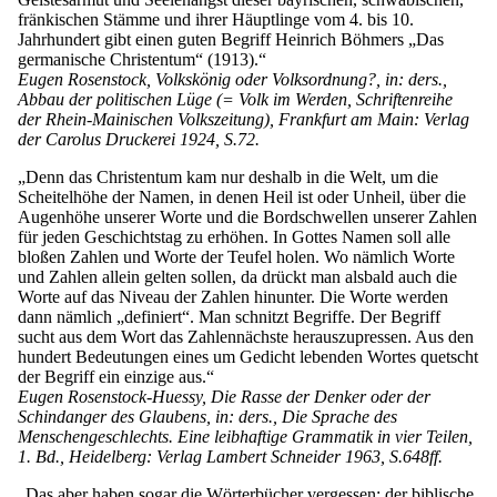
fränkischen Stämme und ihrer Häuptlinge vom 4. bis 10.
Jahrhundert gibt einen guten Begriff Heinrich Böhmers „Das
germanische Christentum“ (1913).“
Eugen Rosenstock, Volkskönig oder Volksordnung?, in: ders.,
Abbau der politischen Lüge (= Volk im Werden, Schriftenreihe
der Rhein-Mainischen Volkszeitung), Frankfurt am Main: Verlag
der Carolus Druckerei 1924, S.72.
„Denn das Christentum kam nur deshalb in die Welt, um die
Scheitelhöhe der Namen, in denen Heil ist oder Unheil, über die
Augenhöhe unserer Worte und die Bordschwellen unserer Zahlen
für jeden Geschichtstag zu erhöhen. In Gottes Namen soll alle
bloßen Zahlen und Worte der Teufel holen. Wo nämlich Worte
und Zahlen allein gelten sollen, da drückt man alsbald auch die
Worte auf das Niveau der Zahlen hinunter. Die Worte werden
dann nämlich „definiert“. Man schnitzt Begriffe. Der Begriff
sucht aus dem Wort das Zahlennächste herauszupressen. Aus den
hundert Bedeutungen eines um Gedicht lebenden Wortes quetscht
der Begriff ein einzige aus.“
Eugen Rosenstock-Huessy, Die Rasse der Denker oder der
Schindanger des Glaubens, in: ders., Die Sprache des
Menschengeschlechts. Eine leibhaftige Grammatik in vier Teilen,
1. Bd., Heidelberg: Verlag Lambert Schneider 1963, S.648ff.
„Das aber haben sogar die Wörterbücher vergessen: der biblische