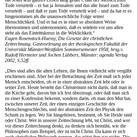
Tode verurteilt – er hat ja Jerusalem und das alte Israel zum Tode
verurteilt – und daß er zum Tode verurteilt wird – und da hat er es
hingenommen als die unausweichliche Folge seiner
Menschlichkeit. Und er hat es in einer so absoluten Weise
übernommen und unternommen, daß es seitdem vor uns allen
steht als das Eintrittskreuz in die Wirklichkeit.“
Eugen Rosenstock-Huessy, Die Gesetze der christlichen
Zeitrechnung. Gastvorlesung an der theologischen Fakultät der
Universität Münster/Westfalen Sommersemester 1958, hrsg.v.
Rudolf Hermeier und Jochen Lübbers, Münster: agenda Verlag
2002, S.52ff.
„Dies sind alles die alten Lehren, die Ihnen vielleicht sehr vergilbt
erschienen sind. Aber bei der Betrachtung der Zeit muß sich jeder
Mensch entscheiden, ob er in einer abstrakten Zeit lebt oder in
seiner Zeit. Heute besteht das Christentum nicht darin, daß man in
die Kirche geht, davon bin ich fest überzeugt, oder daß man sich
zu einer Konfession bekennt, sondern darin, ob man den Mut hat,
zwischen unserer Zeit, der einen einzigen Geschichte des
Menschengeschlechts, und der abstrakten Zeit der Physik den
Schnitt zu legen. Wo Sie hingehören, bestimmt, ob Sie Heide sind
oder Christ. Wer in unserer Zeitrechnung lebt, ist Christ, und wer
vor dieser Zeitrechnung denkt, zu denken sich bemüht, wie die
Philosophen zum Beispiel, der ist nicht Christ. Da kann er sich
auch christlicher Philosoph nennen, das nützt ihm gar nichts. Die