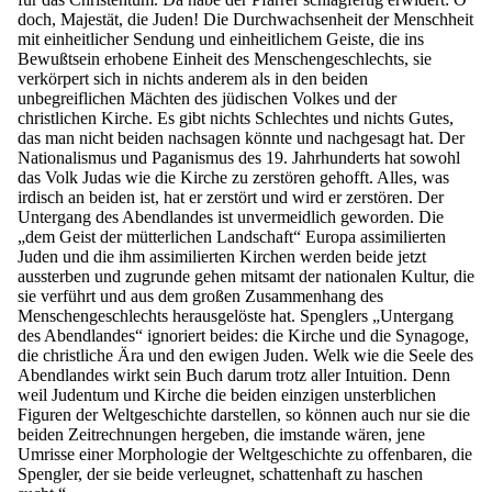
doch, Majestät, die Juden! Die Durchwachsenheit der Menschheit
mit einheitlicher Sendung und einheitlichem Geiste, die ins
Bewußtsein erhobene Einheit des Menschengeschlechts, sie
verkörpert sich in nichts anderem als in den beiden
unbegreiflichen Mächten des jüdischen Volkes und der
christlichen Kirche. Es gibt nichts Schlechtes und nichts Gutes,
das man nicht beiden nachsagen könnte und nachgesagt hat. Der
Nationalismus und Paganismus des 19. Jahrhunderts hat sowohl
das Volk Judas wie die Kirche zu zerstören gehofft. Alles, was
irdisch an beiden ist, hat er zerstört und wird er zerstören. Der
Untergang des Abendlandes ist unvermeidlich geworden. Die
„dem Geist der mütterlichen Landschaft“ Europa assimilierten
Juden und die ihm assimilierten Kirchen werden beide jetzt
aussterben und zugrunde gehen mitsamt der nationalen Kultur, die
sie verführt und aus dem großen Zusammenhang des
Menschengeschlechts herausgelöste hat. Spenglers „Untergang
des Abendlandes“ ignoriert beides: die Kirche und die Synagoge,
die christliche Ära und den ewigen Juden. Welk wie die Seele des
Abendlandes wirkt sein Buch darum trotz aller Intuition. Denn
weil Judentum und Kirche die beiden einzigen unsterblichen
Figuren der Weltgeschichte darstellen, so können auch nur sie die
beiden Zeitrechnungen hergeben, die imstande wären, jene
Umrisse einer Morphologie der Weltgeschichte zu offenbaren, die
Spengler, der sie beide verleugnet, schattenhaft zu haschen