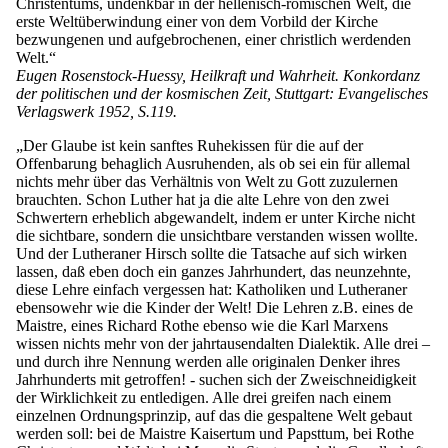
Christentums, undenkbar in der hellenisch-römischen Welt, die
erste Weltüberwindung einer von dem Vorbild der Kirche
bezwungenen und aufgebrochenen, einer christlich werdenden
Welt.“
Eugen Rosenstock-Huessy, Heilkraft und Wahrheit. Konkordanz
der politischen und der kosmischen Zeit, Stuttgart: Evangelisches
Verlagswerk 1952, S.119.
„Der Glaube ist kein sanftes Ruhekissen für die auf der
Offenbarung behaglich Ausruhenden, als ob sei ein für allemal
nichts mehr über das Verhältnis von Welt zu Gott zuzulernen
brauchten. Schon Luther hat ja die alte Lehre von den zwei
Schwertern erheblich abgewandelt, indem er unter Kirche nicht
die sichtbare, sondern die unsichtbare verstanden wissen wollte.
Und der Lutheraner Hirsch sollte die Tatsache auf sich wirken
lassen, daß eben doch ein ganzes Jahrhundert, das neunzehnte,
diese Lehre einfach vergessen hat: Katholiken und Lutheraner
ebensowehr wie die Kinder der Welt! Die Lehren z.B. eines de
Maistre, eines Richard Rothe ebenso wie die Karl Marxens
wissen nichts mehr von der jahrtausendalten Dialektik. Alle drei –
und durch ihre Nennung werden alle originalen Denker ihres
Jahrhunderts mit getroffen! - suchen sich der Zweischneidigkeit
der Wirklichkeit zu entledigen. Alle drei greifen nach einem
einzelnen Ordnungsprinzip, auf das die gespaltene Welt gebaut
werden soll: bei de Maistre Kaisertum und Papsttum, bei Rothe