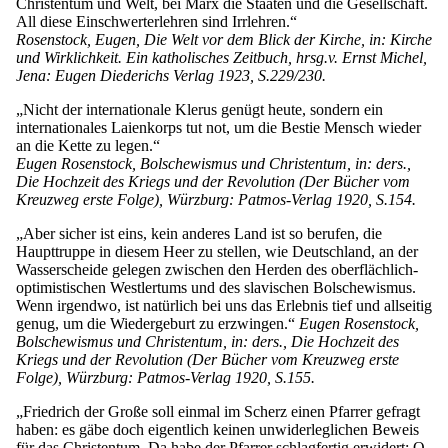
Christentum und Welt, bei Marx die Staaten und die Gesellschaft.
All diese Einschwerterlehren sind Irrlehren.“
Rosenstock, Eugen, Die Welt vor dem Blick der Kirche, in: Kirche
und Wirklichkeit. Ein katholisches Zeitbuch, hrsg.v. Ernst Michel,
Jena: Eugen Diederichs Verlag 1923, S.229/230.
„Nicht der internationale Klerus genügt heute, sondern ein
internationales Laienkorps tut not, um die Bestie Mensch wieder
an die Kette zu legen.“
Eugen Rosenstock, Bolschewismus und Christentum, in: ders.,
Die Hochzeit des Kriegs und der Revolution (Der Bücher vom
Kreuzweg erste Folge), Würzburg: Patmos-Verlag 1920, S.154.
„Aber sicher ist eins, kein anderes Land ist so berufen, die
Haupttruppe in diesem Heer zu stellen, wie Deutschland, an der
Wasserscheide gelegen zwischen den Herden des oberflächlich-
optimistischen Westlertums und des slavischen Bolschewismus.
Wenn irgendwo, ist natürlich bei uns das Erlebnis tief und allseitig
genug, um die Wiedergeburt zu erzwingen.“
Eugen Rosenstock,
Bolschewismus und Christentum, in: ders., Die Hochzeit des
Kriegs und der Revolution (Der Bücher vom Kreuzweg erste
Folge), Würzburg: Patmos-Verlag 1920, S.155.
„Friedrich der Große soll einmal im Scherz einen Pfarrer gefragt
haben: es gäbe doch eigentlich keinen unwiderleglichen Beweis
für das Christentum. Da habe der Pfarrer schlagfertig erwidert: O