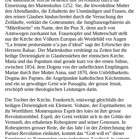
Einsetzung des Marienkultus 1252. Sie, die löwenkühne Mutter
den Abendlandes, die Erhalterin der Unmündigen und Frauen, die
den reinen Glauben hindurchrettet durch die Versuchung der
Zeitläufte, verklärt die Gottesmutter, die Jungfrauengebärerin als
“Miterlöserin” ein Name, den ihr Pius X. denn auch von
Amtswegen zuerkannt hat. Frauenopfer und Mutterschaft stellt
nur die Kirche den Völkern Europas als Werdebild vor Augen
“La femme protoestante n’a pas d’ideal” sagt der Erforscher des
Herzens Balsac. Der Marienkultus verdrängt zu Zeiten fast die
heilige Dreieinigkeit in Glaubensleben der römischen Kirche.
Maria und das Papsttum sind gerade kurz vor der ersten Sühne,
zwischen 1854, dem Dogma von der unbefleckten Empfängnis
Mariae durch ihre Mutter Anna, und 1870, dem Unfehlbarkeits-
Dogma des Papstes, die Angelpunkte katholischen Kirchentums,
und ein so gewaltiger Geist wie Passaglia, der grosse Jesuit,
erschöpft seine theologischen Leistungen darin.
Die Tochter der Kirche, Frankreich, entzweigt gleichfalls der
heiligen Dreieinigkeit ein Element. Voltaire, der Espritanbeter, ist
ihr Wortführer. Montesquieus Esprit des loies ist ihre grosse
Revolutionsbibel. Esprit, der Geist verklärt sich in der Göttin der
Vernunft, des erhabenen Robespierre und seiner Genossen. In
Robespierres grosser Rede, die das Jahr l in der Zeitrechnung der
Pariser-Revolution einläutet, kommt das “Gott will es” dieser
Empörung zu flammenden unzwiedeutigen Ausdruck in seinem