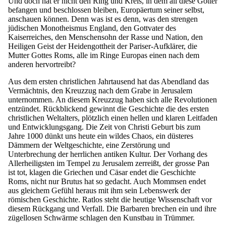
Und doch hat er nicht den Ring und Kreis, in dem all diese Götter
befangen und beschlossen bleiben, Europäertum seiner selbst,
anschauen können. Denn was ist es denn, was den strengen
jüdischen Monotheismus England, den Gottvater des
Kaiserreiches, den Menschensohn der Rasse und Nation, den
Heiligen Geist der Heidengottheit der Pariser-Aufklärer, die
Mutter Gottes Roms, alle im Ringe Europas einen nach dem
anderen hervortreibt?
Aus dem ersten christlichen Jahrtausend hat das Abendland das
Vermächtnis, den Kreuzzug nach dem Grabe in Jerusalem
unternommen. An diesem Kreuzzug haben sich alle Revolutionen
entzündet. Rückblickend gewinnt die Geschichte die des ersten
christlichen Weltalters, plötzlich einen hellen und klaren Leitfaden
und Entwicklungsgang. Die Zeit von Christi Geburt bis zum
Jahre 1000 dünkt uns heute ein wildes Chaos, ein düsteres
Dämmern der Weltgeschichte, eine Zerstörung und
Unterbrechung der herrlichen antiken Kultur. Der Vorhang des
Allerheiligsten im Tempel zu Jerusalem zerreißt, der grosse Pan
ist tot, klagen die Griechen und Cäsar endet die Geschichte
Roms, nicht nur Brutus hat so gedacht. Auch Mommsen endet
aus gleichem Gefühl heraus mit ihm sein Lebenswerk der
römischen Geschichte. Ratlos steht die heutige Wissenschaft vor
diesem Rückgang und Verfall. Die Barbaren brechen ein und ihre
zügellosen Schwärme schlagen den Kunstbau in Trümmer.