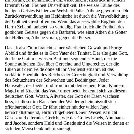
Dreiruf: Gott- Freiheit Unsterblichkeit. Die weisse Taube des
heiligen Geistes ist hier zur Weisheit Pallas Athene geworden. Die
Zurückverwandlung ins Heidnische ist durch die Verweiblichung
der Gottheit Geist offenbar. Wenn das auserwählte England den
Herrn Zebaoth anbetet, so verteidigt Frankreich die Freiheit des
göttlichen Geistes gegen die Barbarei, wie einst Athen die Götter
der Hellenen, Athene voran, gegen die Perser.
Das “Kaiser”tum braucht seiner väterlichen Gewalt und Sorge
Abbild und findet es in Gott Vater der Trinität. Der alte gute Gott,
der liebe Gott mit weisen Bart und segnender Hand, der die
Sonne aufgehen lässt über Gerechte und Ungerechte, der die
Lilien auf dem Felde ohne all ihr Verdienst ernährt, ist das
verklärte Ebenbild des Reiches der Gerechtigkeit und Verwaltung
des Schutzherrn der Schwachen und Bedrängten. Jeder
Hausvater, der bieder und fromm mit den seinen, Frau, Kindern,
Magd und Knecht, das Vater unser betet, bekennt sich zu diesem
deutschen Gott. Wotan, Allvater, der Gott der Eisen wachsen
liess, ist dieser im Rauschen der Wälder geheimnisvoll sich
offenbarender Gott. Er fährt einher mit der wilden Jagd
herrschaftsträuend, ehrfurchtgebietend. Sein Wesen ist nicht
Gesetz und eiferndes Gericht, wie des Gottes Israels, Abrahams
und Jacobs, sondern Huld und Gnade sind die Weisen in denen er
sich den Menschenkindern zuneigt.