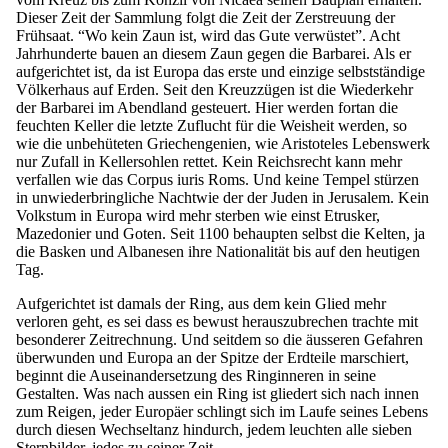
Dieser Zeit der Sammlung folgt die Zeit der Zerstreuung der
Frühsaat. “Wo kein Zaun ist, wird das Gute verwüstet”. Acht
Jahrhunderte bauen an diesem Zaun gegen die Barbarei. Als er
aufgerichtet ist, da ist Europa das erste und einzige selbstständige
Völkerhaus auf Erden. Seit den Kreuzzügen ist die Wiederkehr
der Barbarei im Abendland gesteuert. Hier werden fortan die
feuchten Keller die letzte Zuflucht für die Weisheit werden, so
wie die unbehüteten Griechengenien, wie Aristoteles Lebenswerk
nur Zufall in Kellersohlen rettet. Kein Reichsrecht kann mehr
verfallen wie das Corpus iuris Roms. Und keine Tempel stürzen
in unwiederbringliche Nachtwie der der Juden in Jerusalem. Kein
Volkstum in Europa wird mehr sterben wie einst Etrusker,
Mazedonier und Goten. Seit 1100 behaupten selbst die Kelten, ja
die Basken und Albanesen ihre Nationalität bis auf den heutigen
Tag.
Aufgerichtet ist damals der Ring, aus dem kein Glied mehr
verloren geht, es sei dass es bewust herauszubrechen trachte mit
besonderer Zeitrechnung. Und seitdem so die äusseren Gefahren
überwunden und Europa an der Spitze der Erdteile marschiert,
beginnt die Auseinandersetzung des Ringinneren in seine
Gestalten. Was nach aussen ein Ring ist gliedert sich nach innen
zum Reigen, jeder Europäer schlingt sich im Laufe seines Lebens
durch diesen Wechseltanz hindurch, jedem leuchten alle sieben
Sternbilder, jedes zu seiner Zeit.