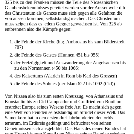
325 bis zu den Franken müssen die Teile des Nicaeanischen
Glaubensbekenntnisses gerettet werden vor der Aussenwelt: d.h.
das Christentum als Ganzes muss sich gegen alle Gefahren die
von aussen kommen, selbstständig machen. Das Christentum
muss zeigen dass es jedem Gegner gewachsen ist. Von 325 ab
entbrennen also die Kämpfe gegen:
die Feinde der Kirche (hlg. Ambrosius bis zum Bilderstreit
787)
die Feinde des Geistes (Hunnen 451 bis 955)
der Freizügigkeit und Auswanderung der Angelsachsen bis
zu den Normannen (450 bis 1066)
des Kaisertums (Alarich in Rom bis Karl des Grossen)
die Feinde des Sohnes (der Islam 622 bis 1092 (Cid))
Von Nizaea also bis zum ersten Kreuzzug, von Athanasius und
Konstantin bis zu Cid Campeador und Gottfried von Bouillon
erstreitet Europa seines Wesens freie Art. Es macht sich gegen
eine Welt von Feinden selbstständig im Strudel dieser Welt. Das
Samenkorn hat in den ersten drei Jahrhunderten den orbis
terrarum, im Erdkreis gedüngt und befruchtet von seinen
Geheimnissen sich ausgebildet. Das Haus des neuen Bundes hat
vom Kreuz bis zum Konzil von Nicaea seinen Bauplan erhalten.