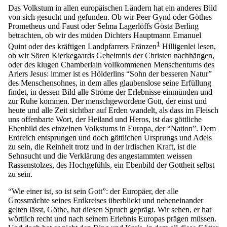
Das Volkstum in allen europäischen Ländern hat ein anderes Bild
von sich gesucht und gefunden. Ob wir Peer Gynd oder Göthes
Prometheus und Faust oder Selma Lagerlöffs Gösta Berling
betrachten, ob wir des müden Dichters Hauptmann Emanuel
1
Quint oder des kräftigen Landpfarrers Fränzen
Hilligenlei lesen,
ob wir Sören Kierkegaards Geheimnis der Christen nachhängen,
oder des klugen Chamberlain vollkommenen Menschentums des
Ariers Jesus: immer ist es Hölderlins “Sohn der besseren Natur”
des Menschensohnes, in dem alles glaubenslose seine Erfüllung
findet, in dessen Bild alle Ströme der Erlebnisse einmünden und
zur Ruhe kommen. Der menschgewordene Gott, der einst und
heute und alle Zeit sichtbar auf Erden wandelt, als dass im Fleisch
uns offenbarte Wort, der Heiland und Heros, ist das göttliche
Ebenbild des einzelnen Volkstums in Europa, der “Nation”. Dem
Erdreich entsprungen und doch göttlichen Ursprungs und Adels
zu sein, die Reinheit trotz und in der irdischen Kraft, ist die
Sehnsucht und die Verklärung des angestammten weissen
Rassenstolzes, des Hochgefühls, ein Ebenbild der Gottheit selbst
zu sein.
“Wie einer ist, so ist sein Gott”: der Europäer, der alle
Grossmächte seines Erdkreises überblickt und nebeneinander
gelten lässt, Göthe, hat diesen Spruch geprägt. Wir sehen, er hat
wörtlich recht und nach seinem Erlebnis Europas prägen müssen.