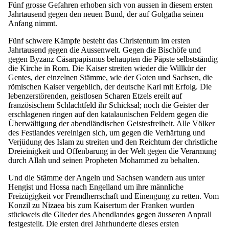
Fünf grosse Gefahren erhoben sich von aussen in diesem ersten
Jahrtausend gegen den neuen Bund, der auf Golgatha seinen
Anfang nimmt.
Fünf schwere Kämpfe besteht das Christentum im ersten
Jahrtausend gegen die Aussenwelt. Gegen die Bischöfe und
gegen Byzanz Cäsarpapismus behaupten die Päpste selbstständig
die Kirche in Rom. Die Kaiser streiten wieder die Willkür der
Gentes, der einzelnen Stämme, wie der Goten und Sachsen, die
römischen Kaiser vergeblich, der deutsche Karl mit Erfolg. Die
lebenzerstörenden, geistlosen Scharen Etzels ereilt auf
französischem Schlachtfeld ihr Schicksal; noch die Geister der
erschlagenen ringen auf den katalaunischen Feldern gegen die
Überwältigung der abendländischen Geistesfreiheit. Alle Völker
des Festlandes vereinigen sich, um gegen die Verhärtung und
Verjüdung des Islam zu streiten und den Reichtum der christliche
Dreieinigkeit und Offenbarung in der Welt gegen die Verarmung
durch Allah und seinen Propheten Mohammed zu behalten.
Und die Stämme der Angeln und Sachsen wandern aus unter
Hengist und Hossa nach Engelland um ihre männliche
Freizügigkeit vor Fremdherrschaft und Einengung zu retten. Vom
Konzil zu Nizaea bis zum Kaisertum der Franken wurden
stückweis die Glieder des Abendlandes gegen äusseren Anprall
festgestellt. Die ersten drei Jahrhunderte dieses ersten