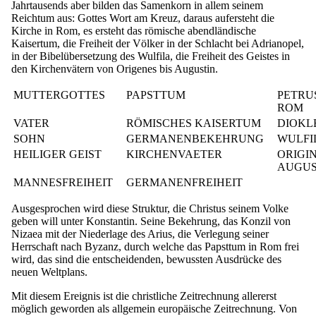
Jahrtausends aber bilden das Samenkorn in allem seinem
Reichtum aus: Gottes Wort am Kreuz, daraus aufersteht die
Kirche in Rom, es ersteht das römische abendländische
Kaisertum, die Freiheit der Völker in der Schlacht bei Adrianopel,
in der Bibelübersetzung des Wulfila, die Freiheit des Geistes in
den Kirchenvätern von Origenes bis Augustin.
MUTTERGOTTES
PAPSTTUM
PETRUS
ROM
VATER
RÖMISCHES KAISERTUM
DIOKL
SOHN
GERMANENBEKEHRUNG
WULFI
HEILIGER GEIST
KIRCHENVAETER
ORIGI
AUGUS
MANNESFREIHEIT
GERMANENFREIHEIT
Ausgesprochen wird diese Struktur, die Christus seinem Volke
geben will unter Konstantin. Seine Bekehrung, das Konzil von
Nizaea mit der Niederlage des Arius, die Verlegung seiner
Herrschaft nach Byzanz, durch welche das Papsttum in Rom frei
wird, das sind die entscheidenden, bewussten Ausdrücke des
neuen Weltplans.
Mit diesem Ereignis ist die christliche Zeitrechnung allererst
möglich geworden als allgemein europäische Zeitrechnung. Von