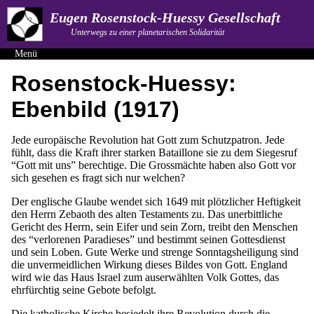
Eugen Rosenstock-Huessy Gesellschaft
Unterwegs zu einer planetarischen Solidarität
Menü
Rosenstock-Huessy:
Ebenbild (1917)
Jede europäische Revolution hat Gott zum Schutzpatron. Jede
fühlt, dass die Kraft ihrer starken Bataillone sie zu dem Siegesruf
“Gott mit uns” berechtige. Die Grossmächte haben also Gott vor
sich gesehen es fragt sich nur welchen?
Der englische Glaube wendet sich 1649 mit plötzlicher Heftigkeit
den Herrn Zebaoth des alten Testaments zu. Das unerbittliche
Gericht des Herrn, sein Eifer und sein Zorn, treibt den Menschen
des “verlorenen Paradieses” und bestimmt seinen Gottesdienst
und sein Loben. Gute Werke und strenge Sonntagsheiligung sind
die unvermeidlichen Wirkung dieses Bildes von Gott. England
wird wie das Haus Israel zum auserwählten Volk Gottes, das
ehrfürchtig seine Gebote befolgt.
Die katholische Kirche besiedelt ihre Revolution durch die