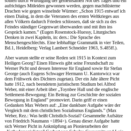
sollten durch Würdigung der gemeinsamen Not des Tages und ein
aufrichtiges Mitleiden gewonnen werden, gegen machtlüsterne
Drachen wie gegen winselnde Würmer: „Schon 1915 entwarf ich
einen Dialog, in dem die Veteranen des ersten Weltkrieges aus
allen Völkern dadurch Frieden schlossen, daß sie sich zu des
Feindes ständiger Gegenwart überwanden und mit ihm ins
Gespräch kamen.” (Eugen Rosenstock-Huessy, Liturgisches
Denken in zwei Kapiteln, in: ders.: Die Sprache des
Menschengeschlechts. Eine leibhaftige Grammatik in vier Teilen,
Bd.1, Heidelberg: Verlag Lambert Schneider 1963, S.485ff.).
Aber warum stellte er seine Reden seit 1915 in Kontext zum
Heiligen Georg? Einen Hinweis gibt seine Freundschaft zu
Werner Picht und dessen Interesse für England sowie für Stefan
George (auch Eugens Schwager Hermann U. Kantorwicz war
dem Frühwerk des Dichters zugetan). Der ein Jahr ältere Picht
hatte 1912, nach beendetem juristischem Studium bei Alfred
Weber, mit einer Arbeit über „Toynbee Hall und die englische
Settlement-Bewegung: Ein Beitrag zur Geschichte der sozialen
Bewegung in England” promoviert. Darin griff er einen
Gedanken Max Webers auf: „Eine dankbare Aufgabe wäre der
Vergleich mit dem christlichen Sozialismus Englands.” (Max
Weber, Rez.: Was heißt Christlich-Sozial? Gesammelte Aufsätze
von Friedrich Naumann <1894>). Genau dieser Aufgabe hatte
sich Werner Picht in Anknüpfung an Pionierarbeiten der