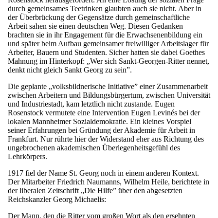
durch gemeinsames Teetrinken glaubten auch sie nicht. Aber in
der Überbrückung der Gegensätze durch gemeinschaftliche
Arbeit sahen sie einen deutschen Weg. Diesen Gedanken
brachten sie in ihr Engagement für die Erwachsenenbildung ein
und später beim Aufbau gemeinsamer freiwilliger Arbeitslager für
Arbeiter, Bauern und Studenten. Sicher hatten sie dabei Goethes
Mahnung im Hinterkopf: „Wer sich Sankt-Georgen-Ritter nennet,
denkt nicht gleich Sankt Georg zu sein”.
Die geplante „volksbildnerische Initiative” einer Zusammenarbeit
zwischen Arbeitern und Bildungsbürgertum, zwischen Universität
und Industriestadt, kam letztlich nicht zustande. Eugen
Rosenstock vermutete eine Intervention Eugen Levinés bei der
lokalen Mannheimer Sozialdemokratie. Ein kleines Vorspiel
seiner Erfahrungen bei Gründung der Akademie für Arbeit in
Frankfurt. Nur rührte hier der Widerstand eher aus Richtung des
ungebrochenen akademischen Überlegenheitsgefühl des
Lehrkörpers.
1917 fiel der Name St. Georg noch in einem anderen Kontext.
Der Mitarbeiter Friedrich Naumanns, Wilhelm Heile, berichtete in
der liberalen Zeitschrift „Die Hilfe” über den abgesetzten
Reichskanzler Georg Michaelis:
Der Mann, den die Ritter vom großen Wort als den ersehnten