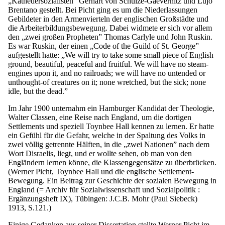
„Kathedersozialisten” Gerhart von Schulze-Gaevernitz und Lujo
Brentano gestellt. Bei Picht ging es um die Niederlassungen
Gebildeter in den Armenvierteln der englischen Großstädte und
die Arbeiterbildungsbewegung. Dabei widmete er sich vor allem
den „zwei großen Propheten” Thomas Carlyle und John Ruskin.
Es war Ruskin, der einen „Code of the Guild of St. George”
aufgestellt hatte: „We will try to take some small piece of English
ground, beautiful, peaceful and fruitful. We will have no steam-
engines upon it, and no railroads; we will have no untended or
unthought-of creatures on it; none wretched, but the sick; none
idle, but the dead.”
Im Jahr 1900 unternahm ein Hamburger Kandidat der Theologie,
Walter Classen, eine Reise nach England, um die dortigen
Settlements und speziell Toynbee Hall kennen zu lernen. Er hatte
ein Gefühl für die Gefahr, welche in der Spaltung des Volks in
zwei völlig getrennte Hälften, in die „zwei Nationen” nach dem
Wort Disraelis, liegt, und er wollte sehen, ob man von den
Engländern lernen könne, die Klassengegensätze zu überbrücken.
(Werner Picht, Toynbee Hall und die englische Settlement-
Bewegung. Ein Beitrag zur Geschichte der sozialen Bewegung in
England (= Archiv für Sozialwissenschaft und Sozialpolitik :
Ergänzungsheft IX), Tübingen: J.C.B. Mohr (Paul Siebeck)
1913, S.121.)
Einige Gedanken aus seiner Dissertation stellte Werner Picht im