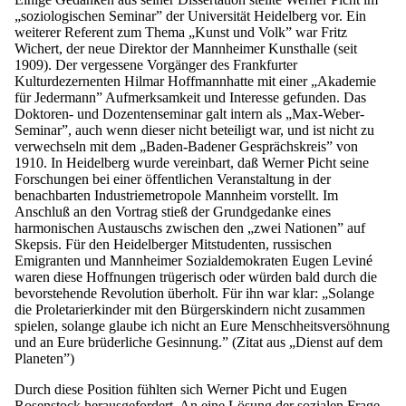
„soziologischen Seminar” der Universität Heidelberg vor. Ein
weiterer Referent zum Thema „Kunst und Volk” war Fritz
Wichert, der neue Direktor der Mannheimer Kunsthalle (seit
1909). Der vergessene Vorgänger des Frankfurter
Kulturdezernenten Hilmar Hoffmannhatte mit einer „Akademie
für Jedermann” Aufmerksamkeit und Interesse gefunden. Das
Doktoren- und Dozentenseminar galt intern als „Max-Weber-
Seminar”, auch wenn dieser nicht beteiligt war, und ist nicht zu
verwechseln mit dem „Baden-Badener Gesprächskreis” von
1910. In Heidelberg wurde vereinbart, daß Werner Picht seine
Forschungen bei einer öffentlichen Veranstaltung in der
benachbarten Industriemetropole Mannheim vorstellt. Im
Anschluß an den Vortrag stieß der Grundgedanke eines
harmonischen Austauschs zwischen den „zwei Nationen” auf
Skepsis. Für den Heidelberger Mitstudenten, russischen
Emigranten und Mannheimer Sozialdemokraten Eugen Leviné
waren diese Hoffnungen trügerisch oder würden bald durch die
bevorstehende Revolution überholt. Für ihn war klar: „Solange
die Proletarierkinder mit den Bürgerskindern nicht zusammen
spielen, solange glaube ich nicht an Eure Menschheitsversöhnung
und an Eure brüderliche Gesinnung.” (Zitat aus „Dienst auf dem
Planeten”)
Durch diese Position fühlten sich Werner Picht und Eugen
Rosenstock herausgefordert. An eine Lösung der sozialen Frage