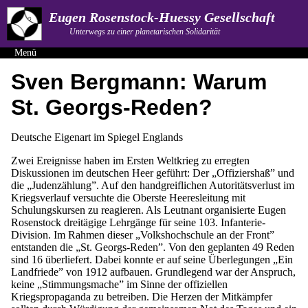
Eugen Rosenstock-Huessy Gesellschaft
Unterwegs zu einer planetarischen Solidarität
Menü
Sven Bergmann: Warum
St. Georgs-Reden?
Deutsche Eigenart im Spiegel Englands
Zwei Ereignisse haben im Ersten Weltkrieg zu erregten
Diskussionen im deutschen Heer geführt: Der „Offiziershaß” und
die „Judenzählung”. Auf den handgreiflichen Autoritätsverlust im
Kriegsverlauf versuchte die Oberste Heeresleitung mit
Schulungskursen zu reagieren. Als Leutnant organisierte Eugen
Rosenstock dreitägige Lehrgänge für seine 103. Infanterie-
Division. Im Rahmen dieser „Volkshochschule an der Front”
entstanden die „St. Georgs-Reden”. Von den geplanten 49 Reden
sind 16 überliefert. Dabei konnte er auf seine Überlegungen „Ein
Landfriede” von 1912 aufbauen. Grundlegend war der Anspruch,
keine „Stimmungsmache” im Sinne der offiziellen
Kriegspropaganda zu betreiben. Die Herzen der Mitkämpfer