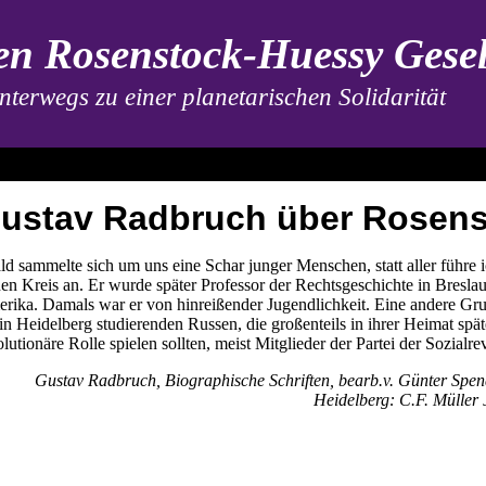
n Rosenstock-Huessy Gesel
nterwegs zu einer planetarischen Solidarität
ustav Radbruch über Rosen
ld sammelte sich um uns eine Schar junger Menschen, statt aller führe
nen Kreis an. Er wurde später Professor der Rechtsgeschichte in Breslau 
rika. Damals war er von hinreißender Jugendlichkeit. Eine andere Gru
 in Heidelberg studierenden Russen, die großenteils in ihrer Heimat spä
olutionäre Rolle spielen sollten, meist Mitglieder der Partei der Sozialre
Gustav Radbruch, Biographische Schriften, bearb.v. Günter Spe
Heidelberg: C.F. Müller 