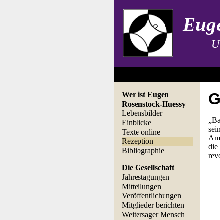
Euge
U
G
Wer ist Eugen
Rosenstock-Huessy
Lebensbilder
„Ba
Einblicke
sei
Texte online
Ame
Rezeption
die
Bibliographie
rev
Die Gesellschaft
Jahrestagungen
Mitteilungen
Veröffentlichungen
Mitglieder berichten
Weitersager Mensch