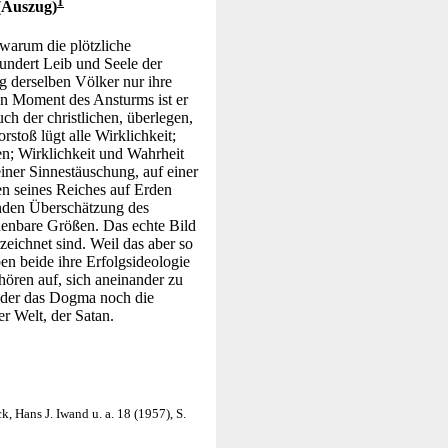
1
 (Auszug)
warum die plötzliche
undert Leib und Seele der
g derselben Völker nur ihre
den Moment des Ansturms ist er
uch der christlichen, überlegen,
stoß lügt alle Wirklichkeit;
n; Wirklichkeit und Wahrheit
 einer Sinnestäuschung, auf einer
en seines Reiches auf Erden
enden Überschätzung des
chenbare Größen. Das echte Bild
eichnet sind. Weil das aber so
en beide ihre Erfolgsideologie
hören auf, sich aneinander zu
weder das Dogma noch die
r Welt, der Satan.
 Hans J. Iwand u. a. 18 (1957), S.