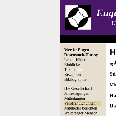
Euge
U
H
Wer ist Eugen
Rosenstock-Huessy
„
Lebensbilder
Einblicke
Texte online
St
Rezeption
Bibliographie
Mit
Die Gesellschaft
Jahrestagungen
Ha
Mitteilungen
Veröffentlichungen
Da
Mitglieder berichten
Weitersager Mensch