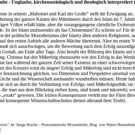
ube - Unglaube, kirchensoziologisch und theologisch interpretiert
enne in seinem „Mahomet und Karl der Große” stellt die Erwägung an, 
berung der ganzen Küsten des Mittelmeers durch den Islam im 7. Jahrh
tigen Völker erfaßt hätte, aber die vorangegangene christliche Eroberun
le. Ist der Islam umfassender als das Christentum? Es scheint so! Für 
 ist der politische Monotheismus (der Islam) allen anderen Religionen, a
auf den ersten Anhieb alle anderen Mächte überrennt. Aber im ersten Vor
e muß sich ausschwingen, um die Bewertung nach dem Erfolg auszutilge
ten Gestalt, am Ende aller Tage. Also beruht der Blitzsieg des Islams auf
ng. Christus hat den Mißerfolg ebensosehr wie den Erfolg in das Werd
 hat fast während der ganzen Zeit seiner Existenz an einer schwerwieg
hen des Kreuzes wirst du siegen! Erfolg und Mißerfolg sind nicht bere
ner Irrenzeichnung gleichen, wo Dimension und Perspektive anormal verz
e Kirche und die Wissenschaft aneinander wundreiben müssen. Heute hab
sie sich an durch die Verbindung von Erfolgs- und Mißerfolgsethik; sie 
se, die man aus dem Blitzkrieg ziehen kann, sind krank und inkorrekt; 
 „exakt“ gewesen. Die letzten Konsequenzen vertritt nur der Fürst diese
nd konsequente Wissenschaftsschulen dienen allesamt dem Teufel.
en“. In: Junge Kirche – Protestantische Monatshefte, Hrsg. von Walter Herrenbrück,
↩