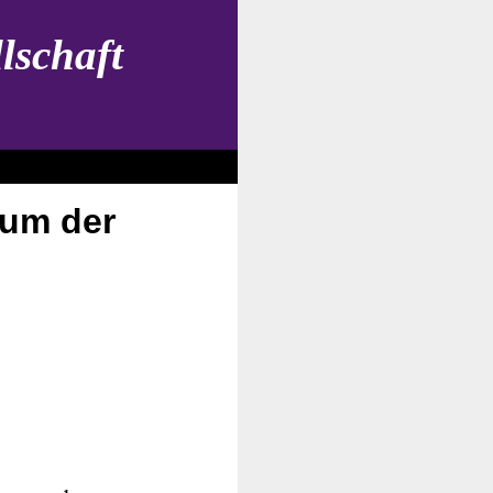
lschaft
ium der