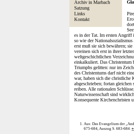
Gla
Archiv in Marbach
Satzung
Links
Pir
Ero
Kontakt
dor
See
es in der Tat. Im ersten Angriff
so wie der Nationalsozialismus 
erst muß sie sich bewähren; si
vereinen sich erst in ihrer letz
weltgeschichtlichen Verzeichnu
einkalkuliert. Das Christentum
Triumphs gelitten: nur im Zeic
des Christentums darf nicht ei
war, haben sich die christlich
abgeschrieben; fortan gleichen 
reiben. Alle rationalen Schlüs
Naturwissenschaft sind wirklich
Konsequente Kirchenchristen u
Aus: Das Evangelium der „Ander
675-684, Auszug S. 683-684.