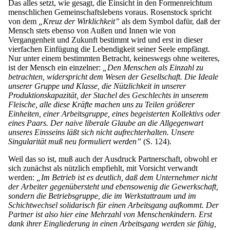
Das alles setzt, wie gesagt, die Einsicht in den Formenreichtum
menschlichen Gemeinschaftslebens voraus. Rosenstock spricht
von dem
„Kreuz der Wirklichkeit”
als dem Symbol dafür, daß der
Mensch stets ebenso von Außen und Innen wie von
Vergangenheit und Zukunft bestimmt wird und erst in dieser
vierfachen Einfügung die Lebendigkeit seiner Seele empfängt.
Nur unter einem bestimmten Betracht, keineswegs ohne weiteres,
ist der Mensch ein einzelner:
„Den Menschen als Einzahl zu
betrachten, widerspricht dem Wesen der Gesellschaft. Die Ideale
unserer Gruppe und Klasse, die Nützlichkeit in unserer
Produktionskapazität, der Stachel des Geschlechts in unserem
Fleische, alle diese Kräfte machen uns zu Teilen größerer
Einheiten, einer Arbeitsgruppe, eines begeisterten Kollektivs oder
eines Paars. Der naive liberale Glaube an die Allgegenwart
unseres Einsseins läßt sich nicht aufrechterhalten. Unsere
Singularität muß neu formuliert werden”
(S. 124).
Weil das so ist, muß auch der Ausdruck Partnerschaft, obwohl er
sich zunächst als nützlich empfiehlt, mit Vorsicht verwandt
werden:
„Im Betrieb ist es deutlich, daß dem Unternehmer nicht
der Arbeiter gegenübersteht und ebensowenig die Gewerkschaft,
sondern die Betriebsgruppe, die im Werkstattraum und im
Schichtwechsel solidarisch für einen Arbeitsgang aufkommt. Der
Partner ist also hier eine Mehrzahl von Menschenkindern. Erst
dank ihrer Eingliederung in einen Arbeitsgang werden sie fähig,