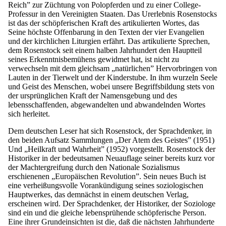
Reich” zur Züchtung von Polopferden und zu einer College-
Professur in den Vereinigten Staaten. Das Urerlebnis Rosenstocks
ist das der schöpferischen Kraft des artikulierten Wortes, das
Seine höchste Offenbarung in den Texten der vier Evangelien
und der kirchlichen Liturgien erfährt. Das artikulierte Sprechen,
dem Rosenstock seit einem halben Jahrhundert den Hauptteil
seines Erkenntnisbemühens gewidmet hat, ist nicht zu
verwechseln mit dem gleichsam „natürlichen” Hervorbringen von
Lauten in der Tierwelt und der Kinderstube. In ihm wurzeln Seele
und Geist des Menschen, wobei unsere Begriffsbildung stets von
der ursprünglichen Kraft der Namensgebung und des
lebensschaffenden, abgewandelten und abwandelnden Wortes
sich herleitet.
Dem deutschen Leser hat sich Rosenstock, der Sprachdenker, in
den beiden Aufsatz Sammlungen „Der Atem des Geistes” (1951)
Und „Heilkraft und Wahrheit” (1952) vorgestellt. Rosenstock der
Historiker in der bedeutsamen Neuauflage seiner bereits kurz vor
der Machtergreifung durch den Nationale Sozialismus
erschienenen „Europäischen Revolution”. Sein neues Buch ist
eine verheißungsvolle Vorankündigung seines soziologischen
Hauptwerkes, das demnächst in einem deutschen Verlag,
erscheinen wird. Der Sprachdenker, der Historiker, der Soziologe
sind ein und die gleiche lebensprühende schöpferische Person.
Eine ihrer Grundeinsichten ist die, daß die nächsten Jahrhunderte