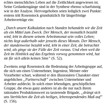
echtes menschliches Leben auf die Zeitlichkeit angewiesen ist.
Seine Gedankengänge sind in der Synthese ebenso scharfsinnig
wie in der Analyse. Hervorgehoben seien lediglich zwei Punkte:
erstens tritt Rosenstock grundsätzlich für längerfristige
Arbeitsverträge ein:
„Durch unsere Kalkulation nach Stunden behandeln wir die Zeit
als ein Mittel zum Zweck. Der Mensch, der monatlich bezahlt
wird, lebt in diesem seinem Arbeitsmonat sein volles Leben;
nichts liegt außerhalb oder jenseits dieses Monats. Der Mensch,
der stundenweise bezahlt wird, lebt in einer Zeit, die betrachtet
wird, als ginge sie der Fülle der Zeit voraus. Und eben weil die
Zeit im Hinblick auf das Ergebnis vorweg genommen wird, hat
sie für sich allein keinen Sinn”
(S. 52).
Zweitens zeigt Rosenstock die Bedeutung der Arbeitsgruppe auf,
die sich um einen Unternehmer, Ingenieur, Meister oder
Vorarbeiter schart, während er den illusionären Charakter einer
angeblichen
„Partnerschaft”
zwischen Unternehmer und
Arbeiter aufdeckt. In solch einer lebendigen, geschöpflichen
Gruppe, die etwas ganz anderes ist als die nur nach ihrem
rationalen Produktionswert zu taxierende Brigade,
„drängt sich
uns Sterblichen die Zeit als heiliges, lebensspendendes Maß auf”
(S. 156).