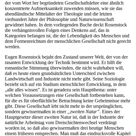
der vom Wort her begründeten Gesellschaftslehre eine ähnlich
konzentrierte Aufmerksamkeit zuwenden müssen, wie sie das
abendländische Mittelalter der Theologie und die letzten
vierhundert Jahre der Philosophie und Naturwissenschaft
gewidmet haben. In dem vorliegenden Buche deckt Rosenstock
die verhängnisvollen Folgen eines Denkens auf, das in
Kategorien befangen ist, die der Lebendigkeit des Menschen und
dem Formenreichtum der menschlichen Gesellschaft nicht gerecht
werden.
Eugen Rosenstock bejaht den Zustand unserer Welt, der von der
rasanten Entwicklung der Technik bestimmt wird. Er hilft die
romantische Stimmung überwinden, die nicht wahrhaben will,
daß es heute einen grundsätzlichen Unterschied zwischen
Landwirtschaft und Industrie nicht mehr gibt. Seine Soziologie
bezieht sich auf ein Stadium menschlicher Entwicklung, in dem
„alle alles wissen”. Es ist geradezu sein Hauptthema: unter
welchen Voraussetzungen eine Gesellschaft fortbestehen kann,
für die es für oberflächliche Betrachtung keine Geheimnisse mehr
gibt. Diese Gesellschaft lebt nicht mehr in der ursprünglichen,
sondern gewissermaßen in einer
„zweiten Natur”
. Eines der
Hauptgesetze dieser zweiten Natur ist, daß in der Industrie der
natürliche Arbeitstag vom Dreischichtenwechsel verdrängt
worden ist, so daß also gewissermaßen drei heutige Menschen
einem früheren entsprechen. Man muß das eindrucksvolle Kapitel