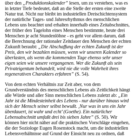
über den
„Produktionskalender”
lesen, um zu verstehen, was es
in letzter Tiefe bedeutet, daß an die Stelle der ersten eine zweite
Natur trat. Nicht nur bleibt im industriellen Dreischichtensystem
der natürliche Tages- und Jahresrhythmus des menschlichen
Lebens uns beachtet und erhalten innerhalb eines Zeitabschnittes,
der früher den Tagelohn eines Menschen bestimmte, heute drei
Menschen je acht Stundenlöhne - es geht vor allem darum, daß
die Berechnung der rationaler Zeitdauer den Menschen der echten
Zukunft beraubt:
„Die Abschaffung der echten Zukunft ist der
Preis, den wir bezahlen müssen, wenn wir unseren Kalender so
überlasten, als wenn die kommenden Tage ebenso sehr unser
eigen seien wie unsere vergangenen. Wer die Zukunft als sein
Privateigentum behandelt, wird nie die volle Wahrheit ihres
regenerativen Charakters erfahren”
(S. 54).
Von dem echten Verhältnis zur Zeit aber, von dem
Grundverständnis des menschlichen Lebens als Zeitlichkeit hängt
alle Würde und aller Sinn menschlichen Lebens zuletzt ab:
„Ein
Jahr ist die Mindesteinheit des Lebens - nur darüber hinaus wird
sich der Mensch seiner selbst bewußt. ,Nur was in uns ein Jahr
überdauert, ist wahr und echt’ (Goethe). Ein natürlicher
Lebensabschnitt umfaßt drei bis sieben Jahre”
(S. 50). Wir
können hier nicht näher auf die praktischen Vorschläge eingehen,
die der Soziologe Eugen Rosenstock macht, um die industriellen
Lebensverhältnisse auf Grund der Einsicht neu zu ordnen, daß