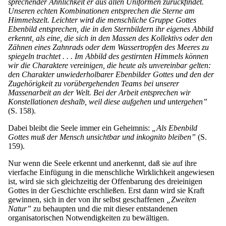
sprechender Ähnlichkeit er aus allen Uniformen zurückfindet.
Unseren echten Kombinationen entsprechen die Sterne am
Himmelszelt. Leichter wird die menschliche Gruppe Gottes
Ebenbild entsprechen, die in den Sternbildern ihr eigenes Abbild
erkennt, als eine, die sich in den Massen des Kollektivs oder den
Zähnen eines Zahnrads oder dem Wassertropfen des Meeres zu
spiegeln trachtet . . . Im Abbild des gestirnten Himmels können
wir die Charaktere vereinigen, die heute als unvereinbar gelten:
den Charakter unwiederholbarer Ebenbilder Gottes und den der
Zugehörigkeit zu vorübergehenden Teams bei unserer
Massenarbeit an der Welt. Bei der Arbeit entsprechen wir
Konstellationen deshalb, weil diese aufgehen und untergehen”
(S. 158).
Dabei bleibt die Seele immer ein Geheimnis:
„Als Ebenbild
Gottes muß der Mensch unsichtbar und inkognito bleiben”
(S.
159).
Nur wenn die Seele erkennt und anerkennt, daß sie auf ihre
vierfache Einfügung in die menschliche Wirklichkeit angewiesen
ist, wird sie sich gleichzeitig der Offenbarung des dreieinigen
Gottes in der Geschichte erschließen. Erst dann wird sie Kraft
gewinnen, sich in der von ihr selbst geschaffenen
„Zweiten
Natur”
zu behaupten und die mit dieser entstandenen
organisatorischen Notwendigkeiten zu bewältigen.