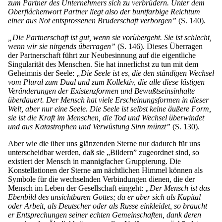
zum Partner des Unternehmers sich zu verbrüdern. Unter dem
Oberflächenwort Partner liegt also der buntfarbige Reichtum
einer aus Not entsprossenen Bruderschaft verborgen”
(S. 140).
„Die Partnerschaft ist gut, wenn sie vorübergeht. Sie ist schlecht,
wenn wir sie nirgends überragen”
(S. 146). Dieses Überragen
der Partnerschaft führt zur Neubesinnung auf die eigentliche
Singularität des Menschen. Sie hat innerlichst zu tun mit dem
Geheimnis der Seele:
„Die Seele ist es, die den ständigen Wechsel
vom Plural zum Dual und zum Kollektiv, die alle diese lästigen
Veränderungen der Existenzformen und Bewußtseinsinhalte
überdauert. Der Mensch hat viele Erscheinungsformen in dieser
Welt, aber nur eine Seele. Die Seele ist selbst keine äußere Form,
sie ist die Kraft im Menschen, die Tod und Wechsel überwindet
und aus Katastrophen und Verwüstung Sinn münzt”
(S. 130).
Aber wie die über uns glänzenden Sterne nur dadurch für uns
unterscheidbar werden, daß sie „Bildern” zugeordnet sind, so
existiert der Mensch in mannigfacher Gruppierung. Die
Konstellationen der Sterne am nächtlichen Himmel können als
Symbole für die wechselnden Verbindungen dienen, die der
Mensch im Leben der Gesellschaft eingeht:
„Der Mensch ist das
Ebenbild des unsichtbaren Gottes; da er aber sich als Kapital
oder Arbeit, als Deutscher oder als Russe einkleidet, so braucht
er Entsprechungen seiner echten Gemeinschaften, dank deren