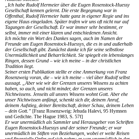
„Ich habe Rudolf Hermeier über die Eugen Rosenstock-Huessy
Gesellschaft kennen gelernt. Die erste Begegnung war in
Offenthal, Rudolf Hermeier hatte ganz in eigener Regie und ins
eigene Haus eingeladen. Später trafen wir uns oft nicht nur auf
Tagungen der Gesellschaft. Er war immer sehr bestimmt, er
selbst, immer mit einer klaren und entschiedenen Ansicht.
Ich möchte ein Wort des Dankes sagen, auch im Namen der
Freunde um Eugen Rosenstock-Huessys, die es in und außerhalb
der Gesellschaft gibt. Zunächst danke ich für seine selbstlose
Unermüdlichkeit und Beharrlichkeit. Sie spiegelt ein lebenslanges
Ringen, dessen Grund – wie ich meine – in der christlichen
Tradition liegt.
Seiner ersten Publikation stellte er eine Anmerkung von Franz
Rosenzweig voran, die – wie ich meine – viel über Rudolf selbst
aussagt. „Aber wie wir der Grenzen unseres Wissens zu achten
haben, so auch, und nicht minder, der Grenzen unseres
Nichtwissens. Jenseits all unsres Wissens wohnt Gott. Aber ehe
unser Nichtwissen anfängt, schenkt sich dir, deinem Anruf,
deinem Aufstieg, deiner Bereitschaft, deiner Schau, deinem Leben
– dein Gott.”
[Franz Rosenzweig: Jehuda Halevi, 95 Hymnen
und Gedichte. The Hague 1983, S. 57f]
Er war unermüdlich als Sammler und Herausgeber von Schriften
Eugen Rosenstock-Huessys und der seiner Freunde; er war
unermüdlich im Stiften von Beziehungen, wobei er weite Reisen
und finanzielle Opfer auf sich nahm; er war unermüdlich in der