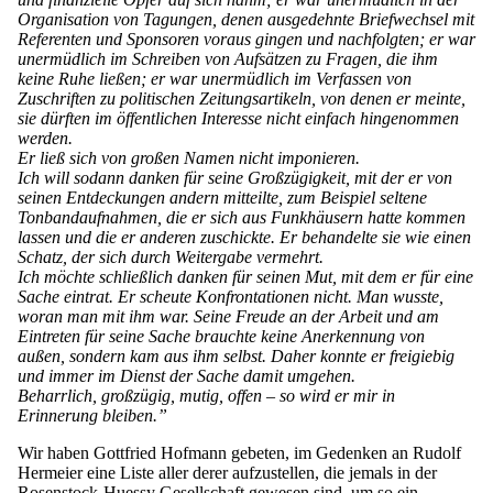
Organisation von Tagungen, denen ausgedehnte Briefwechsel mit
Referenten und Sponsoren voraus gingen und nachfolgten; er war
unermüdlich im Schreiben von Aufsätzen zu Fragen, die ihm
keine Ruhe ließen; er war unermüdlich im Verfassen von
Zuschriften zu politischen Zeitungsartikeln, von denen er meinte,
sie dürften im öffentlichen Interesse nicht einfach hingenommen
werden.
Er ließ sich von großen Namen nicht imponieren.
Ich will sodann danken für seine Großzügigkeit, mit der er von
seinen Entdeckungen andern mitteilte, zum Beispiel seltene
Tonbandaufnahmen, die er sich aus Funkhäusern hatte kommen
lassen und die er anderen zuschickte. Er behandelte sie wie einen
Schatz, der sich durch Weitergabe vermehrt.
Ich möchte schließlich danken für seinen Mut, mit dem er für eine
Sache eintrat. Er scheute Konfrontationen nicht. Man wusste,
woran man mit ihm war. Seine Freude an der Arbeit und am
Eintreten für seine Sache brauchte keine Anerkennung von
außen, sondern kam aus ihm selbst. Daher konnte er freigiebig
und immer im Dienst der Sache damit umgehen.
Beharrlich, großzügig, mutig, offen – so wird er mir in
Erinnerung bleiben.”
Wir haben Gottfried Hofmann gebeten, im Gedenken an Rudolf
Hermeier eine Liste aller derer aufzustellen, die jemals in der
Rosenstock-Huessy Gesellschaft gewesen sind, um so ein