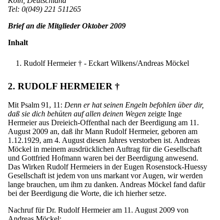
Köln, Deutschland
Tel: 0(049) 221 511265
Brief an die Mitglieder Oktober 2009
Inhalt
Rudolf Hermeier † - Eckart Wilkens/Andreas Möckel
2. RUDOLF HERMEIER †
Mit Psalm 91, 11:
Denn er hat seinen Engeln befohlen über dir,
daß sie dich behüten auf allen deinen Wegen
zeigte Inge
Hermeier aus Dreieich-Offenthal nach der Beerdigung am 11.
August 2009 an, daß ihr Mann Rudolf Hermeier, geboren am
1.12.1929, am 4. August diesen Jahres verstorben ist. Andreas
Möckel in meinem ausdrücklichen Auftrag für die Gesellschaft
und Gottfried Hofmann waren bei der Beerdigung anwesend.
Das Wirken Rudolf Hermeiers in der Eugen Rosenstock-Huessy
Gesellschaft ist jedem von uns markant vor Augen, wir werden
lange brauchen, um ihm zu danken. Andreas Möckel fand dafür
bei der Beerdigung die Worte, die ich hierher setze.
Nachruf für Dr. Rudolf Hermeier am 11. August 2009 von
Andreas Möckel: