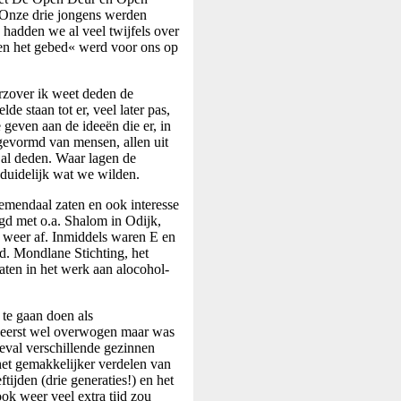
 Onze drie jongens werden
 hadden we al veel twijfels over
g en het gebed« werd voor ons op
rzover ik weet deden de
 staan tot er, veel later pas,
geven aan de ideeën die er, in
gevormd van mensen, allen uit
 al deden. Waar lagen de
nduidelijk wat we wilden.
emendaal zaten en ook interesse
gd met o.a. Shalom in Odijk,
 weer af. Inmiddels waren E en
d. Mondlane Stichting, het
ten in het werk aan alocohol-
te gaan doen als
d eerst wel overwogen maar was
geval verschillende gezinnen
et gemakkelijker verdelen van
tijden (drie generaties!) en het
ok weer veel extra tijd zou