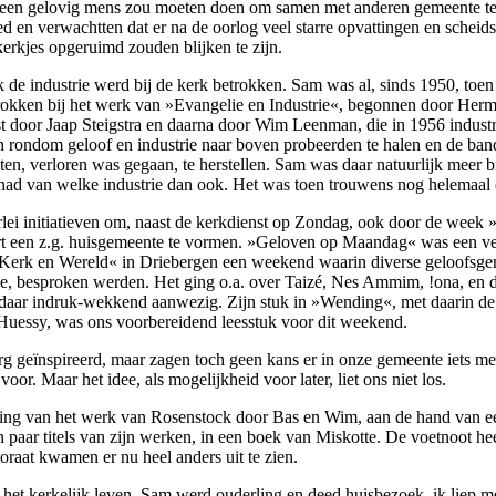
 een gelovig mens zou moeten doen om samen met anderen gemeente te
d en verwachtten dat er na de oorlog veel starre opvattingen en scheids
kerkjes opgeruimd zouden blijken te zijn.
 de industrie werd bij de kerk betrokken. Sam was al, sinds 1950, toe
rokken bij het werk van »Evangelie en Industrie«, begonnen door Her
st door Jaap Steigstra en daarna door Wim Leenman, die in 1956 indust
 rondom geloof en industrie naar boven probeerden te halen en de band
en, verloren was gegaan, te herstellen. Sam was daar natuurlijk meer bi
had van welke industrie dan ook. Het was toen trouwens nog helemaal 
erlei initiatieven om, naast de kerkdienst op Zondag, ook door de week
rt een z.g. huisgemeente te vormen. »Geloven op Maandag« was een ve
Kerk en Wereld« in Driebergen een weekend waarin diverse geloofsg
e, besproken werden. Het ging o.a. over Taizé, Nes Ammim, !ona, en 
 daar indruk-wekkend aanwezig. Zijn stuk in »Wending«, met daarin d
essy, was ons voorbereidend leesstuk voor dit weekend.
 geïnspireerd, maar zagen toch geen kans er in onze gemeente iets mee
voor. Maar het idee, als mogelijkheid voor later, liet ons niet los.
ekking van het werk van Rosenstock door Bas en Wim, aan de hand van e
 paar titels van zijn werken, in een boek van Miskotte. De voetnoot he
oraat kwamen er nu heel anders uit te zien.
 het kerkelijk leven. Sam werd ouderling en deed huisbezoek, ik liep