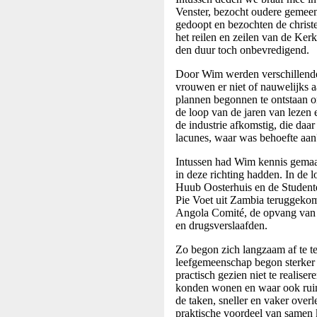
Venster, bezocht oudere gemeen
gedoopt en bezochten de christe
het reilen en zeilen van de Ker
den duur toch onbevredigend.
Door Wim werden verschillende 
vrouwen er niet of nauwelijks a
plannen begonnen te ontstaan om
de loop van de jaren van lezen
de industrie afkomstig, die daa
lacunes, waar was behoefte aan?
Intussen had Wim kennis gemaak
in deze richting hadden. In de
Huub Oosterhuis en de Studente
Pie Voet uit Zambia teruggekom
Angola Comité, de opvang van P
en drugsverslaafden.
Zo begon zich langzaam af te t
leefgemeenschap begon sterker 
practisch gezien niet te realis
konden wonen en waar ook ruim
de taken, sneller en vaker overl
praktische voordeel van samen k