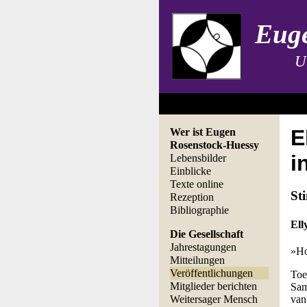
Euge
U
E
Wer ist Eugen
Rosenstock-Huessy
i
Lebensbilder
Einblicke
Texte online
St
Rezeption
Bibliographie
Ell
Die Gesellschaft
Jahrestagungen
»Ho
Mitteilungen
Veröffentlichungen
Toe
Mitglieder berichten
Sam
Weitersager Mensch
van