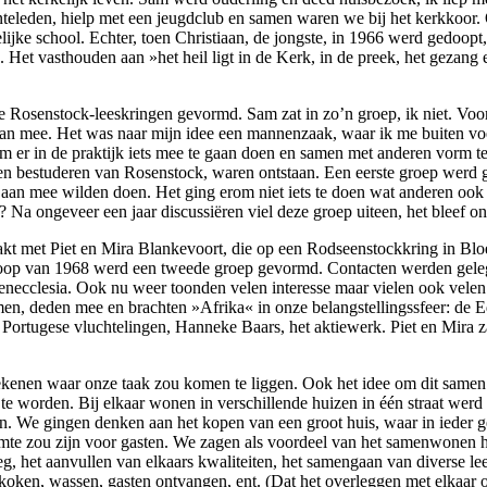
teleden, hielp met een jeugdclub en samen waren we bij het kerkkoor.
lijke school. Echter, toen Christiaan, de jongste, in 1966 werd gedoopt,
k. Het vasthouden aan »het heil ligt in de Kerk, in de preek, het gezan
Rosenstock-leeskringen gevormd. Sam zat in zo’n groep, ik niet. Voo
an mee. Het was naar mijn idee een mannenzaak, waar ik me buiten voelde
 er in de praktijk iets mee te gaan doen en samen met anderen vorm te 
 en bestuderen van Rosenstock, waren ontstaan. Een eerste groep werd 
r aan mee wilden doen. Het ging erom niet iets te doen wat anderen ook
 Na ongeveer een jaar discussiëren viel deze groep uiteen, het bleef o
t met Piet en Mira Blankevoort, die op een Rodseenstockkring in Blo
 loop van 1968 werd een tweede groep gevormd. Contacten werden gele
necclesia. Ook nu weer toonden velen interesse maar vielen ook velen
en, deden mee en brachten »Afrika« in onze belangstellingssfeer: de E
ortugese vluchtelingen, Hanneke Baars, het aktiewerk. Piet en Mira za
ekenen waar onze taak zou komen te liggen. Ook het idee om dit samen 
te worden. Bij elkaar wonen in verschillende huizen in één straat wer
eren. We gingen denken aan het kopen van een groot huis, waar in ieder 
te zou zijn voor gasten. We zagen als voordeel van het samenwonen h
eg, het aanvullen van elkaars kwaliteiten, het samengaan van diverse leef
oken, wassen, gasten ontvangen, ent. (Dat het overleggen met elkaar o