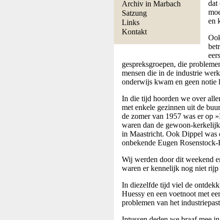
dat
Archiv in Marbach
moe
Satzung
en 
Links
Kontakt
Ook
bet
eer
gespreksgroepen, die problemen
mensen die in de industrie werkt
onderwijs kwam en geen notie 
In die tijd hoorden we over all
met enkele gezinnen uit de buu
de zomer van 1957 was er op »
waren dan de gewoon-kerkelijk
in Maastricht. Ook Dippel was
onbekende Eugen Rosenstock-Hu
Wij werden door dit weekend erg
waren er kennelijk nog niet rijp 
In diezelfde tijd viel de ontd
Huessy en een voetnoot met een
problemen van het industriepast
Intussen deden we braaf mee in