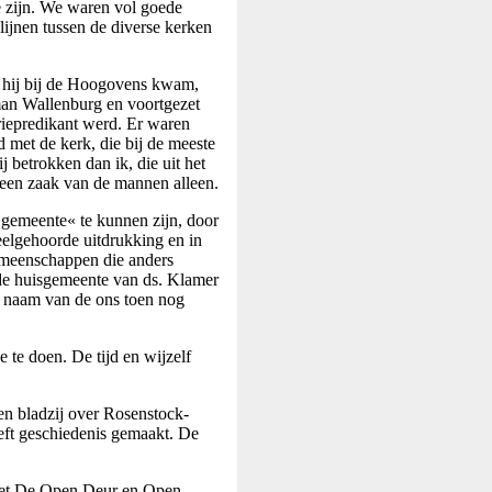
 zijn. We waren vol goede
lijnen tussen de diverse kerken
n hij bij de Hoogovens kwam,
man Wallenburg en voortgezet
riepredikant werd. Er waren
 met de kerk, die bij de meeste
j betrokken dan ik, die uit het
een zaak van de mannen alleen.
 »gemeente« te kunnen zijn, door
elgehoorde uitdrukking en in
emeenschappen die anders
de huisgemeente van ds. Klamer
e naam van de ons toen nog
 te doen. De tijd en wijzelf
en bladzij over Rosenstock-
eft geschiedenis gemaakt. De
 met De Open Deur en Open