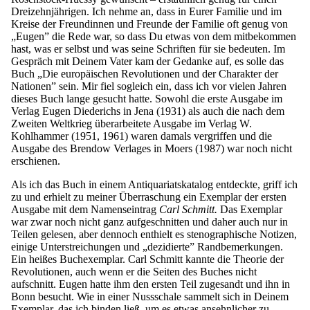
Dreizehnjährigen. Ich nehme an, dass in Eurer Familie und im
Kreise der Freundinnen und Freunde der Familie oft genug von
„Eugen” die Rede war, so dass Du etwas von dem mitbekommen
hast, was er selbst und was seine Schriften für sie bedeuten. Im
Gespräch mit Deinem Vater kam der Gedanke auf, es solle das
Buch „Die europäischen Revolutionen und der Charakter der
Nationen” sein. Mir fiel sogleich ein, dass ich vor vielen Jahren
dieses Buch lange gesucht hatte. Sowohl die erste Ausgabe im
Verlag Eugen Diederichs in Jena (1931) als auch die nach dem
Zweiten Weltkrieg überarbeitete Ausgabe im Verlag W.
Kohlhammer (1951, 1961) waren damals vergriffen und die
Ausgabe des Brendow Verlages in Moers (1987) war noch nicht
erschienen.
Als ich das Buch in einem Antiquariatskatalog entdeckte, griff ich
zu und erhielt zu meiner Überraschung ein Exemplar der ersten
Ausgabe mit dem Namenseintrag
Carl Schmitt.
Das Exemplar
war zwar noch nicht ganz aufgeschnitten und daher auch nur in
Teilen gelesen, aber dennoch enthielt es stenographische Notizen,
einige Unterstreichungen und „dezidierte” Randbemerkungen.
Ein heißes Buchexemplar. Carl Schmitt kannte die Theorie der
Revolutionen, auch wenn er die Seiten des Buches nicht
aufschnitt. Eugen hatte ihm den ersten Teil zugesandt und ihn in
Bonn besucht. Wie in einer Nussschale sammelt sich in Deinem
Exemplar, das ich binden ließ, um es etwas ansehnlicher zu