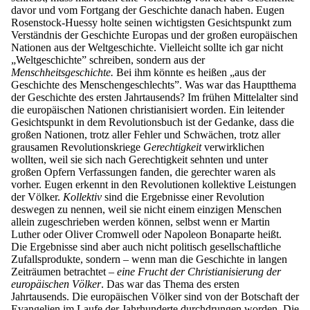
davor und vom Fortgang der Geschichte danach haben. Eugen
Rosenstock-Huessy holte seinen wichtigsten Gesichtspunkt zum
Verständnis der Geschichte Europas und der großen europäischen
Nationen aus der Weltgeschichte. Vielleicht sollte ich gar nicht
„Weltgeschichte” schreiben, sondern aus der
Menschheitsgeschichte.
Bei ihm könnte es heißen „aus der
Geschichte des Menschengeschlechts”. Was war das Hauptthema
der Geschichte des ersten Jahrtausends? Im frühen Mittelalter sind
die europäischen Nationen christianisiert worden. Ein leitender
Gesichtspunkt in dem Revolutionsbuch ist der Gedanke, dass die
großen Nationen, trotz aller Fehler und Schwächen, trotz aller
grausamen Revolutionskriege
Gerechtigkeit
verwirklichen
wollten, weil sie sich nach Gerechtigkeit sehnten und unter
großen Opfern Verfassungen fanden, die gerechter waren als
vorher. Eugen erkennt in den Revolutionen kollektive Leistungen
der Völker.
Kollektiv
sind die Ergebnisse einer Revolution
deswegen zu nennen, weil sie nicht einem einzigen Menschen
allein zugeschrieben werden können, selbst wenn er Martin
Luther oder Oliver Cromwell oder Napoleon Bonaparte heißt.
Die Ergebnisse sind aber auch nicht politisch gesellschaftliche
Zufallsprodukte, sondern – wenn man die Geschichte in langen
Zeiträumen betrachtet –
eine Frucht der Christianisierung der
europäischen Völker
. Das war das Thema des ersten
Jahrtausends. Die europäischen Völker sind von der Botschaft der
Evangelien im Laufe der Jahrhunderte durchdrungen worden. Die