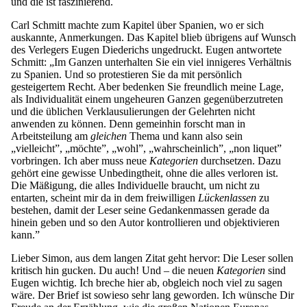
und die ist faszinierend.
Carl Schmitt machte zum Kapitel über Spanien, wo er sich
auskannte, Anmerkungen. Das Kapitel blieb übrigens auf Wunsch
des Verlegers Eugen Diederichs ungedruckt. Eugen antwortete
Schmitt: „Im Ganzen unterhalten Sie ein viel innigeres Verhältnis
zu Spanien. Und so protestieren Sie da mit persönlich
gesteigertem Recht. Aber bedenken Sie freundlich meine Lage,
als Individualität einem ungeheuren Ganzen gegenüberzutreten
und die üblichen Verklausulierungen der Gelehrten nicht
anwenden zu können. Denn gemeinhin forscht man in
Arbeitsteilung am
gleichen
Thema und kann also sein
„vielleicht”, „möchte”, „wohl”, „wahrscheinlich”, „non liquet”
vorbringen. Ich aber muss neue
Kategorien
durchsetzen. Dazu
gehört eine gewisse Unbedingtheit, ohne die alles verloren ist.
Die Mäßigung, die alles Individuelle braucht, um nicht zu
entarten, scheint mir da in dem freiwilligen
Lückenlassen
zu
bestehen, damit der Leser seine Gedankenmassen gerade da
hinein geben und so den Autor kontrollieren und objektivieren
kann.”
Lieber Simon, aus dem langen Zitat geht hervor: Die Leser sollen
kritisch hin gucken. Du auch! Und – die neuen
Kategorien
sind
Eugen wichtig. Ich breche hier ab, obgleich noch viel zu sagen
wäre. Der Brief ist sowieso sehr lang geworden. Ich wünsche Dir