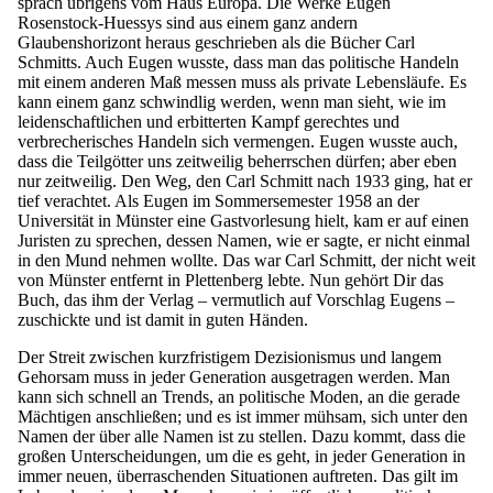
sprach übrigens vom Haus Europa. Die Werke Eugen
Rosenstock-Huessys sind aus einem ganz andern
Glaubenshorizont heraus geschrieben als die Bücher Carl
Schmitts. Auch Eugen wusste, dass man das politische Handeln
mit einem anderen Maß messen muss als private Lebensläufe. Es
kann einem ganz schwindlig werden, wenn man sieht, wie im
leidenschaftlichen und erbitterten Kampf gerechtes und
verbrecherisches Handeln sich vermengen. Eugen wusste auch,
dass die Teilgötter uns zeitweilig beherrschen dürfen; aber eben
nur zeitweilig. Den Weg, den Carl Schmitt nach 1933 ging, hat er
tief verachtet. Als Eugen im Sommersemester 1958 an der
Universität in Münster eine Gastvorlesung hielt, kam er auf einen
Juristen zu sprechen, dessen Namen, wie er sagte, er nicht einmal
in den Mund nehmen wollte. Das war Carl Schmitt, der nicht weit
von Münster entfernt in Plettenberg lebte. Nun gehört Dir das
Buch, das ihm der Verlag – vermutlich auf Vorschlag Eugens –
zuschickte und ist damit in guten Händen.
Der Streit zwischen kurzfristigem Dezisionismus und langem
Gehorsam muss in jeder Generation ausgetragen werden. Man
kann sich schnell an Trends, an politische Moden, an die gerade
Mächtigen anschließen; und es ist immer mühsam, sich unter den
Namen der über alle Namen ist zu stellen. Dazu kommt, dass die
großen Unterscheidungen, um die es geht, in jeder Generation in
immer neuen, überraschenden Situationen auftreten. Das gilt im