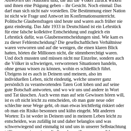
Antworten
der Nationen sind, die auf die Völker zurück wirken
und ihnen eine Prägung geben – ihr Gesicht. Noch einmal: Das
darf man sich nicht naiv vorstellen. Die Bestimmung einer Nation
ist nicht wie Frage und Antwort im Konfirmationsunterricht.
Politische Glaubensfragen sind heute und waren auch früher nie
ganz eindeutig. Das Jahr 1933 in Deutschland ist ein Lehrstück
für eine falsche kollektive Entscheidung und zugleich ein
Lehrstück dafür, was Glaubensentscheidungen sind. Wie kam es
zu dieser Fehlentscheidung? Die gesellschaftlichen Verhältnisse
waren verworren und auf die wenigen, die einen klaren Blick
hatten, hörten die Millionen nicht, die stimmberechtigt waren.
Und doch mussten und müssen nicht nur Einzelne, sondern auch
die Völker in schwierigen, verworrenen Situationen handeln,
ohne genau wissen zu können, wohin es schließlich führt.
Übrigens ist es auch in Deinem und meinem, also im
individuellen Leben, nicht eindeutig, welche unserer ganz
persönlich zu verantwortenden Taten Gott loben und auf seine
gute Botschaft antworten, und wo wir uns und andere in Wort
und Tat täuschen. Auch wenn man auf sein Gewissen hören will,
ist es oft nicht leicht zu entscheiden, ob man gute neue oder
schlechte neue Wege geht, ob man etwas leichtfertig riskiert oder
ob man ein Risiko besonnen und kühn eingeht. Mit anderen
Worten: Es ist weder in Deinem und in meinem Leben leicht zu
entscheiden, was zufällig ist und daher belanglos und was
schwerwiegend und einmalig ist und uns in unserer Selbstachtung