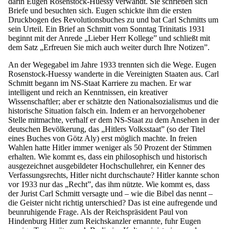
darin Eugen Rosenstock-Huessy verwandt. Sie schrieben sich
Briefe und besuchten sich. Eugen schickte ihm die ersten
Druckbogen des Revolutionsbuches zu und bat Carl Schmitts um
sein Urteil. Ein Brief an Schmitt vom Sonntag Trinitatis 1931
beginnt mit der Anrede „Lieber Herr Kollege” und schließt mit
dem Satz „Erfreuen Sie mich auch weiter durch Ihre Notizen”.
An der Wegegabel im Jahre 1933 trennten sich die Wege. Eugen
Rosenstock-Huessy wanderte in die Vereinigten Staaten aus. Carl
Schmitt begann im NS-Staat Karriere zu machen. Er war
intelligent und reich an Kenntnissen, ein kreativer
Wissenschaftler; aber er schätzte den Nationalsozialismus und die
historische Situation falsch ein. Indem er an hervorgehobener
Stelle mitmachte, verhalf er dem NS-Staat zu dem Ansehen in der
deutschen Bevölkerung, das „Hitlers Volksstaat” (so der Titel
eines Buches von Götz Aly) erst möglich machte. In freien
Wahlen hatte Hitler immer weniger als 50 Prozent der Stimmen
erhalten. Wie kommt es, dass ein philosophisch und historisch
ausgezeichnet ausgebildeter Hochschullehrer, ein Kenner des
Verfassungsrechts, Hitler nicht durchschaute? Hitler kannte schon
vor 1933 nur das „Recht”, das ihm nützte. Wie kommt es, dass
der Jurist Carl Schmitt versagte und – wie die Bibel das nennt –
die Geister nicht richtig unterschied? Das ist eine aufregende und
beunruhigende Frage. Als der Reichspräsident Paul von
Hindenburg Hitler zum Reichskanzler ernannte, fuhr Eugen