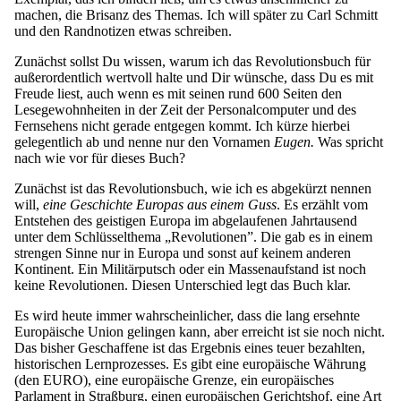
machen, die Brisanz des Themas. Ich will später zu Carl Schmitt
und den Randnotizen etwas schreiben.
Zunächst sollst Du wissen, warum ich das Revolutionsbuch für
außerordentlich wertvoll halte und Dir wünsche, dass Du es mit
Freude liest, auch wenn es mit seinen rund 600 Seiten den
Lesegewohnheiten in der Zeit der Personalcomputer und des
Fernsehens nicht gerade entgegen kommt. Ich kürze hierbei
gelegentlich ab und nenne nur den Vornamen
Eugen.
Was spricht
nach wie vor für dieses Buch?
Zunächst ist das Revolutionsbuch, wie ich es abgekürzt nennen
will,
eine Geschichte Europas aus einem Guss
. Es erzählt vom
Entstehen des geistigen Europa im abgelaufenen Jahrtausend
unter dem Schlüsselthema „Revolutionen”. Die gab es in einem
strengen Sinne nur in Europa und sonst auf keinem anderen
Kontinent. Ein Militärputsch oder ein Massenaufstand ist noch
keine Revolutionen. Diesen Unterschied legt das Buch klar.
Es wird heute immer wahrscheinlicher, dass die lang ersehnte
Europäische Union gelingen kann, aber erreicht ist sie noch nicht.
Das bisher Geschaffene ist das Ergebnis eines teuer bezahlten,
historischen Lernprozesses. Es gibt eine europäische Währung
(den EURO), eine europäische Grenze, ein europäisches
Parlament in Straßburg, einen europäischen Gerichtshof, eine Art