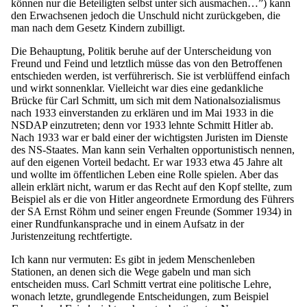
können nur die Beteiligten selbst unter sich ausmachen…”) kann
den Erwachsenen jedoch die Unschuld nicht zurückgeben, die
man nach dem Gesetz Kindern zubilligt.
Die Behauptung, Politik beruhe auf der Unterscheidung von
Freund und Feind und letztlich müsse das von den Betroffenen
entschieden werden, ist verführerisch. Sie ist verblüffend einfach
und wirkt sonnenklar. Vielleicht war dies eine gedankliche
Brücke für Carl Schmitt, um sich mit dem Nationalsozialismus
nach 1933 einverstanden zu erklären und im Mai 1933 in die
NSDAP einzutreten; denn vor 1933 lehnte Schmitt Hitler ab.
Nach 1933 war er bald einer der wichtigsten Juristen im Dienste
des NS-Staates. Man kann sein Verhalten opportunistisch nennen,
auf den eigenen Vorteil bedacht. Er war 1933 etwa 45 Jahre alt
und wollte im öffentlichen Leben eine Rolle spielen. Aber das
allein erklärt nicht, warum er das Recht auf den Kopf stellte, zum
Beispiel als er die von Hitler angeordnete Ermordung des Führers
der SA Ernst Röhm und seiner engen Freunde (Sommer 1934) in
einer Rundfunkansprache und in einem Aufsatz in der
Juristenzeitung rechtfertigte.
Ich kann nur vermuten: Es gibt in jedem Menschenleben
Stationen, an denen sich die Wege gabeln und man sich
entscheiden muss. Carl Schmitt vertrat eine politische Lehre,
wonach letzte, grundlegende Entscheidungen, zum Beispiel