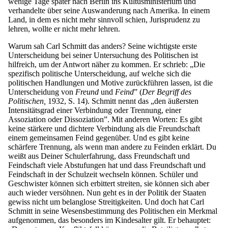
wenige Tage später nach Berlin ins Kultusministerium und
verhandelte über seine Auswanderung nach Amerika. In einem
Land, in dem es nicht mehr sinnvoll schien, Jurisprudenz zu
lehren, wollte er nicht mehr lehren.
Warum sah Carl Schmitt das anders? Seine wichtigste erste
Unterscheidung bei seiner Untersuchung des Politischen ist
hilfreich, um der Antwort näher zu kommen. Er schrieb: „Die
spezifisch politische Unterscheidung, auf welche sich die
politischen Handlungen und Motive zurückführen lassen, ist die
Unterscheidung von
Freund
und
Feind
” (
Der Begriff des
Politischen,
1932, S. 14). Schmitt nennt das „den äußersten
Intensitätsgrad einer Verbindung oder Trennung, einer
Assoziation oder Dissoziation”. Mit anderen Worten: Es gibt
keine stärkere und dichtere Verbindung als die Freundschaft
einem gemeinsamen Feind gegenüber. Und es gibt keine
schärfere Trennung, als wenn man andere zu Feinden erklärt. Du
weißt aus Deiner Schulerfahrung, dass Freundschaft und
Feindschaft viele Abstufungen hat und dass Freundschaft und
Feindschaft in der Schulzeit wechseln können. Schüler und
Geschwister können sich erbittert streiten, sie können sich aber
auch wieder versöhnen. Nun geht es in der Politik der Staaten
gewiss nicht um belanglose Streitigkeiten. Und doch hat Carl
Schmitt in seine Wesensbestimmung des Politischen ein Merkmal
aufgenommen, das besonders im Kindesalter gilt. Er behauptet: