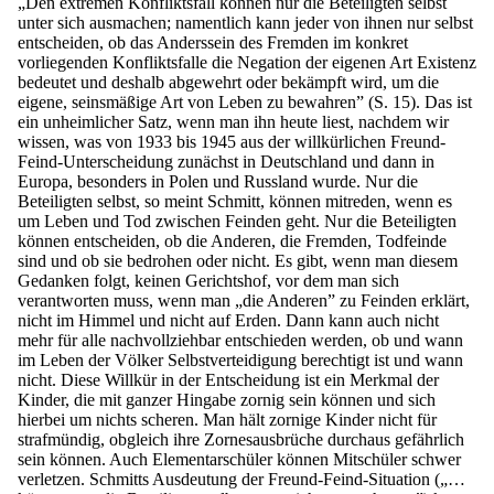
„Den extremen Konfliktsfall können nur die Beteiligten selbst
unter sich ausmachen; namentlich kann jeder von ihnen nur selbst
entscheiden, ob das Anderssein des Fremden im konkret
vorliegenden Konfliktsfalle die Negation der eigenen Art Existenz
bedeutet und deshalb abgewehrt oder bekämpft wird, um die
eigene, seinsmäßige Art von Leben zu bewahren” (S. 15). Das ist
ein unheimlicher Satz, wenn man ihn heute liest, nachdem wir
wissen, was von 1933 bis 1945 aus der willkürlichen Freund-
Feind-Unterscheidung zunächst in Deutschland und dann in
Europa, besonders in Polen und Russland wurde. Nur die
Beteiligten selbst, so meint Schmitt, können mitreden, wenn es
um Leben und Tod zwischen Feinden geht. Nur die Beteiligten
können entscheiden, ob die Anderen, die Fremden, Todfeinde
sind und ob sie bedrohen oder nicht. Es gibt, wenn man diesem
Gedanken folgt, keinen Gerichtshof, vor dem man sich
verantworten muss, wenn man „die Anderen” zu Feinden erklärt,
nicht im Himmel und nicht auf Erden. Dann kann auch nicht
mehr für alle nachvollziehbar entschieden werden, ob und wann
im Leben der Völker Selbstverteidigung berechtigt ist und wann
nicht. Diese Willkür in der Entscheidung ist ein Merkmal der
Kinder, die mit ganzer Hingabe zornig sein können und sich
hierbei um nichts scheren. Man hält zornige Kinder nicht für
strafmündig, obgleich ihre Zornesausbrüche durchaus gefährlich
sein können. Auch Elementarschüler können Mitschüler schwer
verletzen. Schmitts Ausdeutung der Freund-Feind-Situation („…