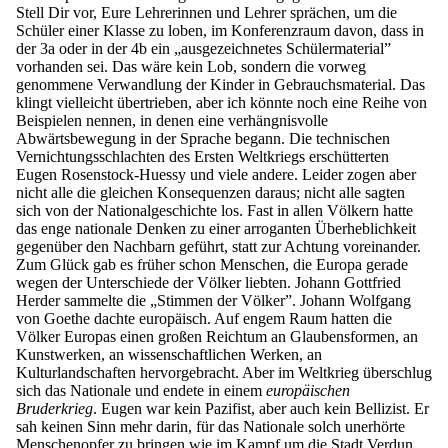
Stell Dir vor, Eure Lehrerinnen und Lehrer sprächen, um die
Schüler einer Klasse zu loben, im Konferenzraum davon, dass in
der 3a oder in der 4b ein „ausgezeichnetes Schülermaterial”
vorhanden sei. Das wäre kein Lob, sondern die vorweg
genommene Verwandlung der Kinder in Gebrauchsmaterial. Das
klingt vielleicht übertrieben, aber ich könnte noch eine Reihe von
Beispielen nennen, in denen eine verhängnisvolle
Abwärtsbewegung in der Sprache begann. Die technischen
Vernichtungsschlachten des Ersten Weltkriegs erschütterten
Eugen Rosenstock-Huessy und viele andere. Leider zogen aber
nicht alle die gleichen Konsequenzen daraus; nicht alle sagten
sich von der Nationalgeschichte los. Fast in allen Völkern hatte
das enge nationale Denken zu einer arroganten Überheblichkeit
gegenüber den Nachbarn geführt, statt zur Achtung voreinander.
Zum Glück gab es früher schon Menschen, die Europa gerade
wegen der Unterschiede der Völker liebten. Johann Gottfried
Herder sammelte die „Stimmen der Völker”. Johann Wolfgang
von Goethe dachte europäisch. Auf engem Raum hatten die
Völker Europas einen großen Reichtum an Glaubensformen, an
Kunstwerken, an wissenschaftlichen Werken, an
Kulturlandschaften hervorgebracht. Aber im Weltkrieg überschlug
sich das Nationale und endete in einem
europäischen
Bruderkrieg
. Eugen war kein Pazifist, aber auch kein Bellizist. Er
sah keinen Sinn mehr darin, für das Nationale solch unerhörte
Menschenopfer zu bringen wie im Kampf um die Stadt Verdun