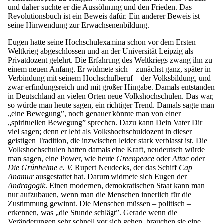
und daher suchte er die Aussöhnung und den Frieden. Das
Revolutionsbuch ist ein Beweis dafür. Ein anderer Beweis ist
seine Hinwendung zur Erwachsenenbildung.
Eugen hatte seine Hochschulexamina schon vor dem Ersten
Weltkrieg abgeschlossen und an der Universität Leipzig als
Privatdozent gelehrt. Die Erfahrung des Weltkriegs zwang ihn zu
einem neuen Anfang. Er widmete sich – zunächst ganz, später in
Verbindung mit seinem Hochschulberuf – der Volksbildung, und
zwar erfindungsreich und mit großer Hingabe. Damals entstanden
in Deutschland an vielen Orten neue Volkshochschulen. Das war,
so würde man heute sagen, ein richtiger Trend. Damals sagte man
„eine Bewegung”, noch genauer könnte man von einer
„spirituellen Bewegung” sprechen. Dazu kann Dein Vater Dir
viel sagen; denn er lebt als Volkshochschuldozent in dieser
geistigen Tradition, die inzwischen leider stark verblasst ist. Die
Volkshochschulen hatten damals eine Kraft, neudeutsch würde
man sagen, eine Power, wie heute
Greenpeace
oder
Attac
oder
Die Grünhelme
e. V.
Rupert Neudecks, der das Schiff
Cap
Anamur
ausgestattet hat. Darum widmete sich Eugen der
Andragogik
. Einen modernen, demokratischen Staat kann man
nur aufzubauen, wenn man die Menschen innerlich für die
Zustimmung gewinnt. Die Menschen müssen – politisch –
erkennen, was „die Stunde schlägt”. Gerade wenn die
Veränderungen sehr schnell vor sich gehen, brauchen sie eine