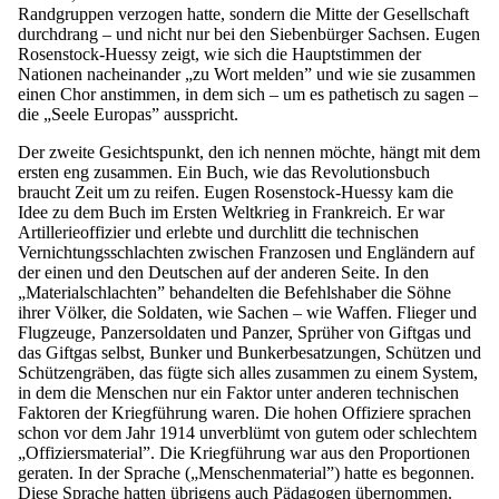
Randgruppen verzogen hatte, sondern die Mitte der Gesellschaft
durchdrang – und nicht nur bei den Siebenbürger Sachsen. Eugen
Rosenstock-Huessy zeigt, wie sich die Hauptstimmen der
Nationen nacheinander „zu Wort melden” und wie sie zusammen
einen Chor anstimmen, in dem sich – um es pathetisch zu sagen –
die „Seele Europas” ausspricht.
Der zweite Gesichtspunkt, den ich nennen möchte, hängt mit dem
ersten eng zusammen. Ein Buch, wie das Revolutionsbuch
braucht Zeit um zu reifen. Eugen Rosenstock-Huessy kam die
Idee zu dem Buch im Ersten Weltkrieg in Frankreich. Er war
Artillerieoffizier und erlebte und durchlitt die technischen
Vernichtungsschlachten zwischen Franzosen und Engländern auf
der einen und den Deutschen auf der anderen Seite. In den
„Materialschlachten” behandelten die Befehlshaber die Söhne
ihrer Völker, die Soldaten, wie Sachen – wie Waffen. Flieger und
Flugzeuge, Panzersoldaten und Panzer, Sprüher von Giftgas und
das Giftgas selbst, Bunker und Bunkerbesatzungen, Schützen und
Schützengräben, das fügte sich alles zusammen zu einem System,
in dem die Menschen nur ein Faktor unter anderen technischen
Faktoren der Kriegführung waren. Die hohen Offiziere sprachen
schon vor dem Jahr 1914 unverblümt von gutem oder schlechtem
„Offiziersmaterial”. Die Kriegführung war aus den Proportionen
geraten. In der Sprache („Menschenmaterial”) hatte es begonnen.
Diese Sprache hatten übrigens auch Pädagogen übernommen.