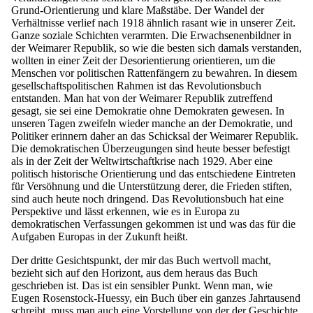
Grund-Orientierung und klare Maßstäbe. Der Wandel der
Verhältnisse verlief nach 1918 ähnlich rasant wie in unserer Zeit.
Ganze soziale Schichten verarmten. Die Erwachsenenbildner in
der Weimarer Republik, so wie die besten sich damals verstanden,
wollten in einer Zeit der Desorientierung orientieren, um die
Menschen vor politischen Rattenfängern zu bewahren. In diesem
gesellschaftspolitischen Rahmen ist das Revolutionsbuch
entstanden. Man hat von der Weimarer Republik zutreffend
gesagt, sie sei eine Demokratie ohne Demokraten gewesen. In
unseren Tagen zweifeln wieder manche an der Demokratie, und
Politiker erinnern daher an das Schicksal der Weimarer Republik.
Die demokratischen Überzeugungen sind heute besser befestigt
als in der Zeit der Weltwirtschaftkrise nach 1929. Aber eine
politisch historische Orientierung und das entschiedene Eintreten
für Versöhnung und die Unterstützung derer, die Frieden stiften,
sind auch heute noch dringend. Das Revolutionsbuch hat eine
Perspektive und lässt erkennen, wie es in Europa zu
demokratischen Verfassungen gekommen ist und was das für die
Aufgaben Europas in der Zukunft heißt.
Der dritte Gesichtspunkt, der mir das Buch wertvoll macht,
bezieht sich auf den Horizont, aus dem heraus das Buch
geschrieben ist. Das ist ein sensibler Punkt. Wenn man, wie
Eugen Rosenstock-Huessy, ein Buch über ein ganzes Jahrtausend
schreibt, muss man auch eine Vorstellung von der der Geschichte