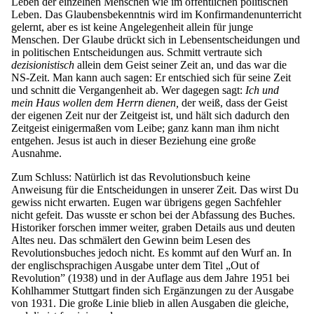
Leben der einzelnen Menschen wie im öffentlichen politischen
Leben. Das Glaubensbekenntnis wird im Konfirmandenunterricht
gelernt, aber es ist keine Angelegenheit allein für junge
Menschen. Der Glaube drückt sich in Lebensentscheidungen und
in politischen Entscheidungen aus. Schmitt vertraute sich
dezisionistisch
allein dem Geist seiner Zeit an, und das war die
NS-Zeit. Man kann auch sagen: Er entschied sich für seine Zeit
und schnitt die Vergangenheit ab. Wer dagegen sagt:
Ich und
mein Haus wollen dem Herrn dienen,
der weiß, dass der Geist
der eigenen Zeit nur der Zeitgeist ist, und hält sich dadurch den
Zeitgeist einigermaßen vom Leibe; ganz kann man ihm nicht
entgehen. Jesus ist auch in dieser Beziehung eine große
Ausnahme.
Zum Schluss: Natürlich ist das Revolutionsbuch keine
Anweisung für die Entscheidungen in unserer Zeit. Das wirst Du
gewiss nicht erwarten. Eugen war übrigens gegen Sachfehler
nicht gefeit. Das wusste er schon bei der Abfassung des Buches.
Historiker forschen immer weiter, graben Details aus und deuten
Altes neu. Das schmälert den Gewinn beim Lesen des
Revolutionsbuches jedoch nicht. Es kommt auf den Wurf an. In
der englischsprachigen Ausgabe unter dem Titel „Out of
Revolution” (1938) und in der Auflage aus dem Jahre 1951 bei
Kohlhammer Stuttgart finden sich Ergänzungen zu der Ausgabe
von 1931. Die große Linie blieb in allen Ausgaben die gleiche,