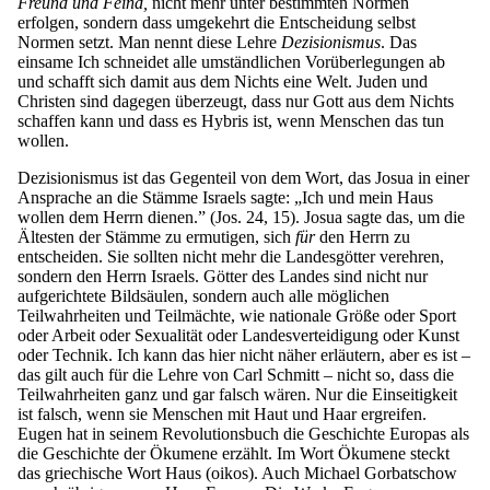
Freund und Feind,
nicht mehr unter bestimmten Normen
erfolgen, sondern dass umgekehrt die Entscheidung selbst
Normen setzt. Man nennt diese Lehre
Dezisionismus
. Das
einsame Ich schneidet alle umständlichen Vorüberlegungen ab
und schafft sich damit aus dem Nichts eine Welt. Juden und
Christen sind dagegen überzeugt, dass nur Gott aus dem Nichts
schaffen kann und dass es Hybris ist, wenn Menschen das tun
wollen.
Dezisionismus ist das Gegenteil von dem Wort, das Josua in einer
Ansprache an die Stämme Israels sagte: „Ich und mein Haus
wollen dem Herrn dienen.” (Jos. 24, 15). Josua sagte das, um die
Ältesten der Stämme zu ermutigen, sich
für
den Herrn zu
entscheiden. Sie sollten nicht mehr die Landesgötter verehren,
sondern den Herrn Israels. Götter des Landes sind nicht nur
aufgerichtete Bildsäulen, sondern auch alle möglichen
Teilwahrheiten und Teilmächte, wie nationale Größe oder Sport
oder Arbeit oder Sexualität oder Landesverteidigung oder Kunst
oder Technik. Ich kann das hier nicht näher erläutern, aber es ist –
das gilt auch für die Lehre von Carl Schmitt – nicht so, dass die
Teilwahrheiten ganz und gar falsch wären. Nur die Einseitigkeit
ist falsch, wenn sie Menschen mit Haut und Haar ergreifen.
Eugen hat in seinem Revolutionsbuch die Geschichte Europas als
die Geschichte der Ökumene erzählt. Im Wort Ökumene steckt
das griechische Wort Haus (oikos). Auch Michael Gorbatschow