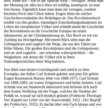
trifft, wenn wir – wie es die Sprache weiß –
versagen
. Wenn man
der Meinung ist, alles im Leben sei zufällig,
kontingent
, ist man
fein heraus. Eigentlich kann man dann nie versagen, sondern
höchsten Pech oder Glück haben. Eugen lehnt ein solches
Geschichtsverständnis des Beliebigen ab. Das Revolutionsbuch
erzählt von den großen, einmaligen Entscheidungssituationen im
Leben der europäischen Völker und schließt damit die Geschichte
der Revolutionen an die Geschichte Europas im ersten
Jahrtausend, an die Christianisierung an. Das Buch ist wie ein
Aufstieg ins Hochgebirge. Mit einem Blick sieht man die
Gebirgsriesen und zugleich die Wege, die aus den Tälern zur
Höhe führen. Die großen Revolutionen sind die Gebirgsriesen,
und sie sind zugleich – nur scheinbar widersprüchlich – die
Wegkehren, mit denen die Völker sich in ihren
Nationalgeschichten ihren Weg bahnten.
Das führt zum letzten Gesichtspunkt und zurück zu dem
Exemplar, das früher Carl Schmitt gehörte und jetzt Dir gehört.
Eugen Rosenstock-Huessy lebte von 1888-1973, Carl Schmitt
von 1888-1985; sie waren Zeitgenossen und beide Juristen. Carl
Schmitt war am Staatsrecht interessiert und befasste sich nach
dem Ersten Weltkrieg mit der Frage, welches die Struktur der
Politik ist, worauf sie sich letztlich gründet (
Politische Theologie.
Vier Kapitel zur Lehre von der Souveränität,
1922 ;
Der Begriff
des Politischen,
1932). Er dachte über sein Fach hinaus und war